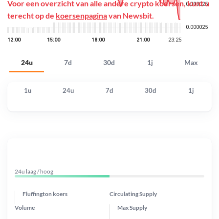
Voor een overzicht van alle andere crypto koersen, kunt u
terecht op de
koersenpagina
van Newsbit.
24u
7d
30d
1j
Max
1u
24u
7d
30d
1j
24u laag / hoog
Fluffington koers
Circulating Supply
Volume
Max Supply