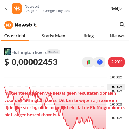
Newsbit
Bekijk
Bekijk in de Google Play store
Overzicht
Statistieken
Uitleg
Nieuws
Fluffington koers
#8303
$
0,00002453
2,90%
€
Momenteel kunnen we helaas geen resultaten ophalen
voor de Fluffington koers. Dit kan te wijten zijn aan een
tijdelijke storing of de mogelijkheid dat de Fluffingtonkoers
niet langer beschikbaar is.