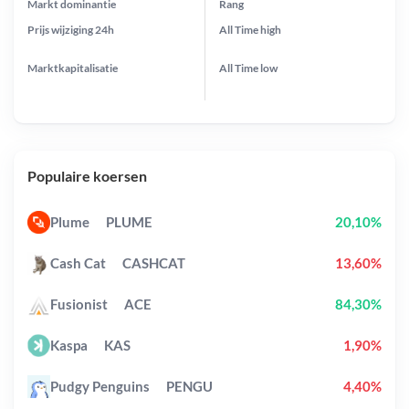
Markt dominantie
Rang
Prijs wijziging
24h
All Time
high
Marktkapitalisatie
All Time
low
Populaire koersen
Plume
PLUME
20,10%
Cash Cat
CASHCAT
13,60%
Fusionist
ACE
84,30%
Kaspa
KAS
1,90%
Pudgy Penguins
PENGU
4,40%