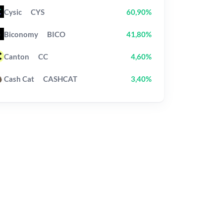
Cysic
CYS
60,90%
Biconomy
BICO
41,80%
Canton
CC
4,60%
Cash Cat
CASHCAT
3,40%