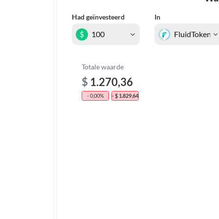
Had geïnvesteerd
In
$
Totale waarde
$
1.270,36
- 0,00%
- $ 1.829,64