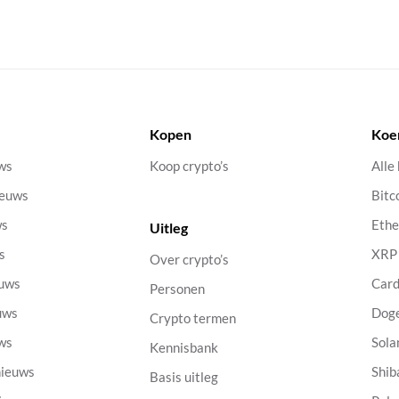
Kopen
Koe
uws
Koop crypto’s
Alle
ieuws
Bitc
ws
Eth
Uitleg
s
XRP
Over crypto’s
euws
Car
Personen
uws
Dog
Crypto termen
uws
Sola
Kennisbank
nieuws
Shib
Basis uitleg