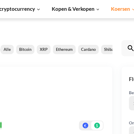
cryptocurrency
Kopen & Verkopen
Koersen
Alle
Bitcoin
XRP
Ethereum
Cardano
Shiba Inu
Do
Fl
Be
On
€
$