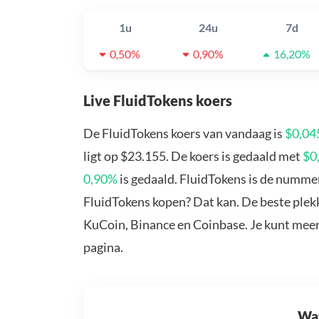
1u
24u
7d
0,50%
0,90%
16,20%
Live FluidTokens koers
De FluidTokens koers van vandaag is
$0,04
ligt op $23.155. De koers is gedaald met
$0
0,90%
is gedaald. FluidTokens is de nummer
FluidTokens kopen? Dat kan. De beste plekk
KuCoin, Binance en Coinbase. Je kunt mee
pagina.
Wat 