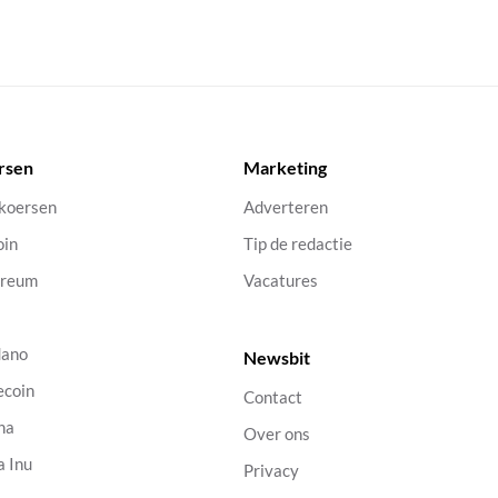
rsen
Marketing
 koersen
Adverteren
oin
Tip de redactie
ereum
Vacatures
dano
Newsbit
ecoin
Contact
na
Over ons
a Inu
Privacy