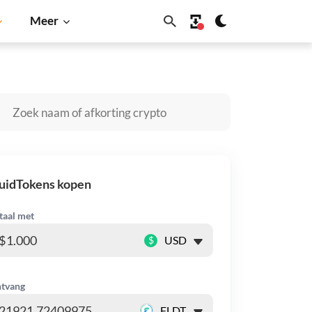
Meer
gecoin
Solana
BNB
uidTokens kopen
taal met
$
tvang