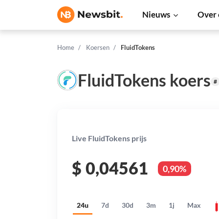
Nieuws
Over 
Home
Koersen
FluidTokens
FluidTokens koers
#
Live FluidTokens prijs
$
0,04561
0,90%
24u
7d
30d
3m
1j
Max