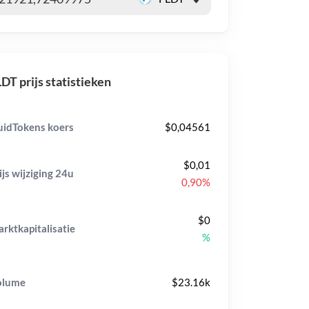
DT prijs statistieken
uidTokens koers
$0,04561
$0,01
ijs wijziging
24u
0,90%
$0
rktkapitalisatie
%
olume
$23.16k