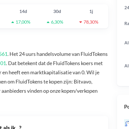
24
14d
30d
1j
17,00%
6,30%
78,30%
R
Al
561
. Het 24 uurs handelsvolume van FluidTokens
,01
. Dat betekent dat de FluidTokens koers met
Al
 en heeft een marktkapitalisatie van 0. Wil je
en om FluidTokens te kopen zijn: Bitvavo,
r aanbieders vinden op onze kopen/verkopen
Po
als ik...?