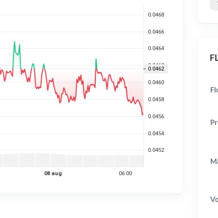
FL
Fl
Pr
Ma
V