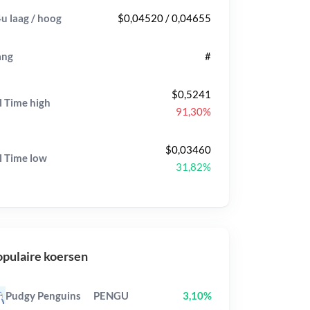
u laag / hoog
$0,04520 / 0,04655
ang
#
$0,5241
l Time
high
91,30%
$0,03460
l Time
low
31,82%
pulaire koersen
Pudgy Penguins
PENGU
3,10%