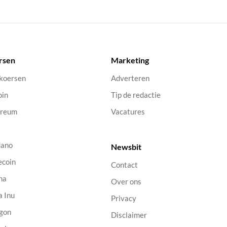
rsen
Marketing
 koersen
Adverteren
oin
Tip de redactie
ereum
Vacatures
dano
Newsbit
ecoin
Contact
na
Over ons
a Inu
Privacy
gon
Disclaimer