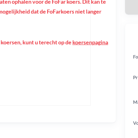
en ophalen voor de FoFar koers. Dit kan te
e mogelijkheid dat de FoFarkoers niet langer
 koersen, kunt u terecht op de
koersenpagina
Fo
Pr
Ma
V