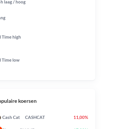
h laag / hoog
ang
l Time
high
l Time
low
pulaire koersen
Cash Cat
CASHCAT
11,00%