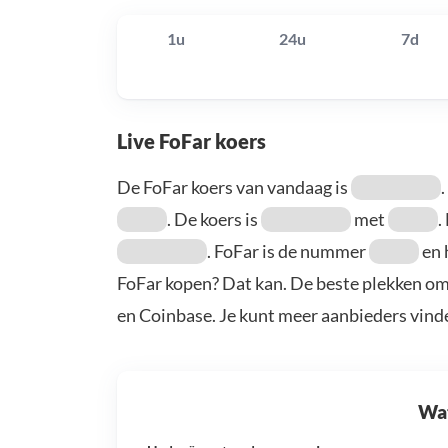
1u
24u
7d
Live FoFar koers
De FoFar koers van vandaag is
. De koers is
met
.
. FoFar is de nummer
en 
FoFar kopen? Dat kan. De beste plekken om
en Coinbase. Je kunt meer aanbieders vind
Wat 