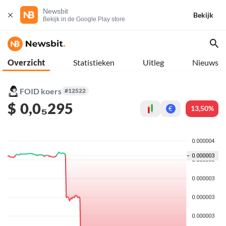
Newsbit
Bekijk
Bekijk in de Google Play store
Overzicht
Statistieken
Uitleg
Nieuws
FOID koers
#12522
$
0,0₅295
13,50%
€