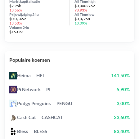
Marktkapitalisatie
All Time
high
$2.95k
$0,0002762
13,56%
98,93%
Prijs wijziging
24u
All Time
low
$0,0₆-462
$0,0₅268
13,50%
10,09%
Volume 24u
$163.23
Populaire koersen
Heima
HEI
141,50%
Pi Network
PI
5,90%
Pudgy Penguins
PENGU
3,00%
Cash Cat
CASHCAT
33,60%
Bless
BLESS
83,40%