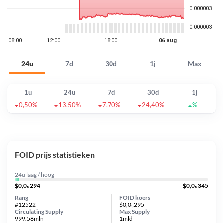
24u
7d
30d
1j
Max
1u
24u
7d
30d
1j
0,50%
13,50%
7,70%
24,40%
%
FOID prijs statistieken
24u laag / hoog
$0,0₅294
$0,0₅345
Rang
FOID koers
#12522
$0,0₅295
Circulating Supply
Max Supply
999.58mln
1mld