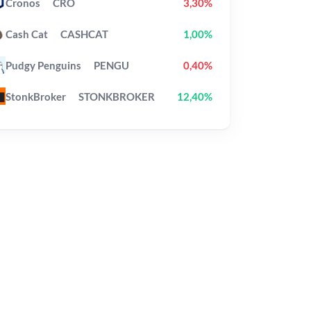
Cronos
CRO
3,30%
Cash Cat
CASHCAT
1,00%
Pudgy Penguins
PENGU
0,40%
StonkBroker
STONKBROKER
12,40%