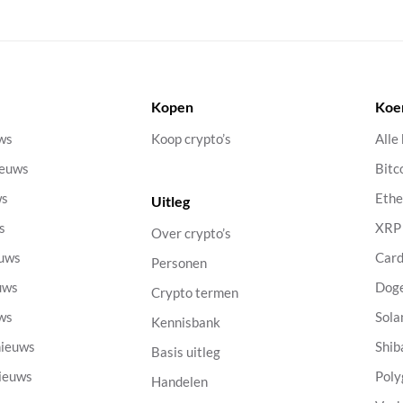
Kopen
Koe
uws
Koop crypto’s
Alle
ieuws
Bitc
ws
Eth
Uitleg
s
XRP
Over crypto’s
euws
Car
Personen
uws
Dog
Crypto termen
uws
Sola
Kennisbank
nieuws
Shib
Basis uitleg
nieuws
Poly
Handelen