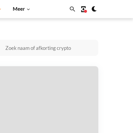
Meer
n
Solana
BNB
OOTY kopen
taal met
$
tvang