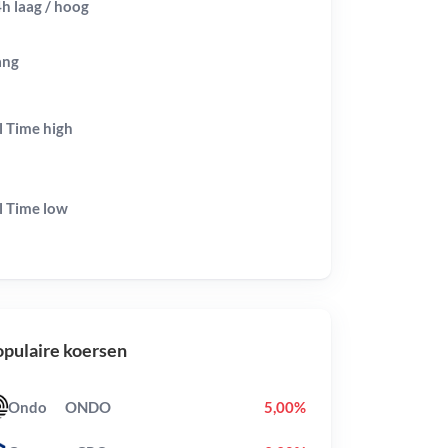
h laag / hoog
ang
l Time
high
l Time
low
pulaire koersen
Ondo
ONDO
5,00%