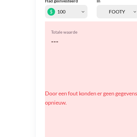
Had geïnvesteerd
In
$
Totale waarde
---
Door een fout konden er geen gegevens
opnieuw.