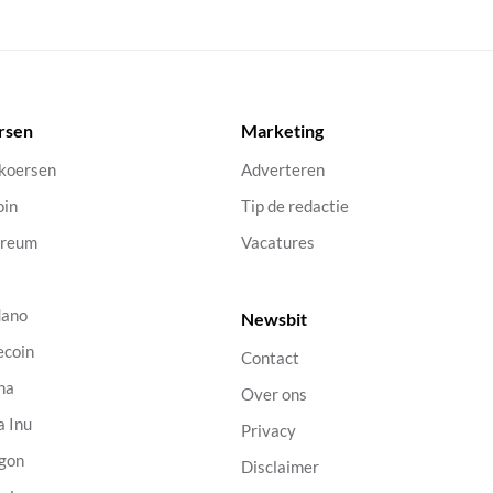
rsen
Marketing
 koersen
Adverteren
oin
Tip de redactie
ereum
Vacatures
dano
Newsbit
ecoin
Contact
na
Over ons
a Inu
Privacy
gon
Disclaimer