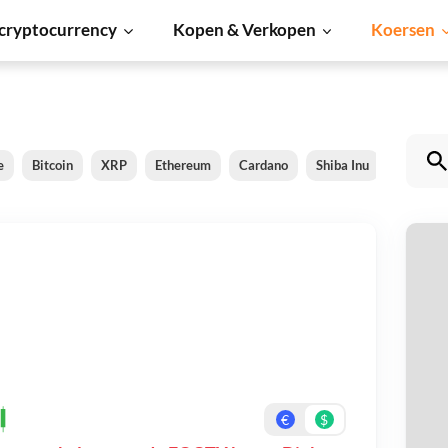
cryptocurrency
Kopen & Verkopen
Koersen
e
Bitcoin
XRP
Ethereum
Cardano
Shiba Inu
Dogecoi
F
Be
On
€
$