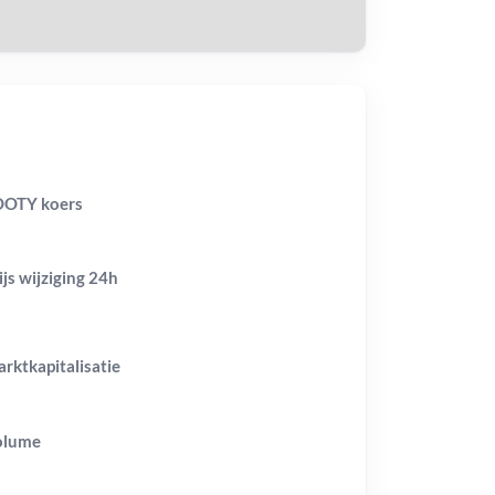
OOTY koers
ijs wijziging
24h
rktkapitalisatie
olume