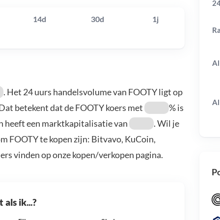
24
14d
30d
1j
R
Al
. Het 24 uurs handelsvolume van FOOTY ligt op
Al
 Dat betekent dat de FOOTY koers met
% is
n heeft een marktkapitalisatie van
. Wil je
m FOOTY te kopen zijn: Bitvavo, KuCoin,
ders vinden op onze kopen/verkopen pagina.
Po
als ik...?