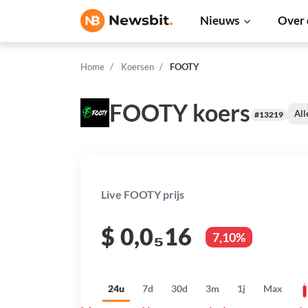
Nieuws
Over 
Home
Koersen
FOOTY
FOOTY koers
All
#13219
Live FOOTY prijs
$
0,0₅16
7,10%
24u
7d
30d
3m
1j
Max