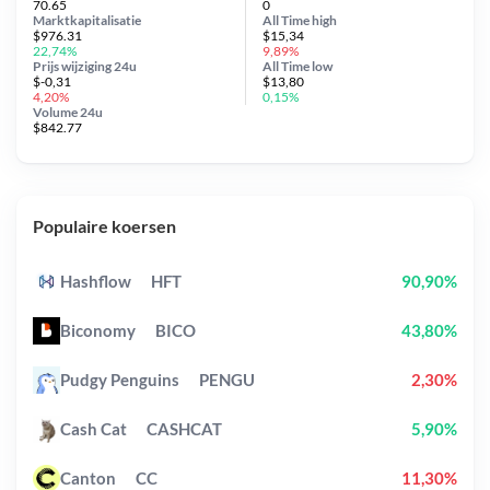
70.65
0
Marktkapitalisatie
All Time
high
$976.31
$15,34
22,74%
9,89%
Prijs wijziging
24u
All Time
low
$-0,31
$13,80
4,20%
0,15%
Volume 24u
$842.77
Populaire koersen
Hashflow
HFT
90,90%
Biconomy
BICO
43,80%
Pudgy Penguins
PENGU
2,30%
Cash Cat
CASHCAT
5,90%
Canton
CC
11,30%