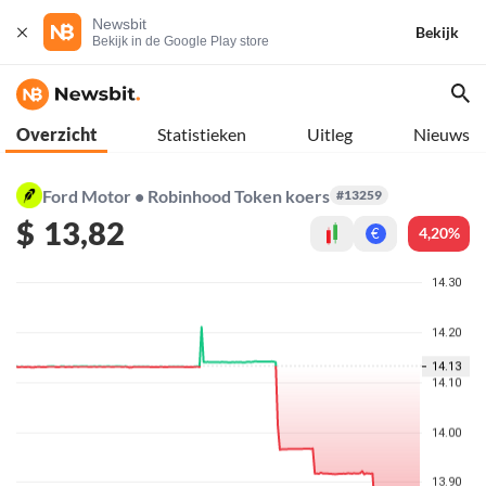
Newsbit
Bekijk
Bekijk in de Google Play store
Overzicht
Statistieken
Uitleg
Nieuws
Ford Motor • Robinhood Token koers
#13259
$
13,82
4,20%
€