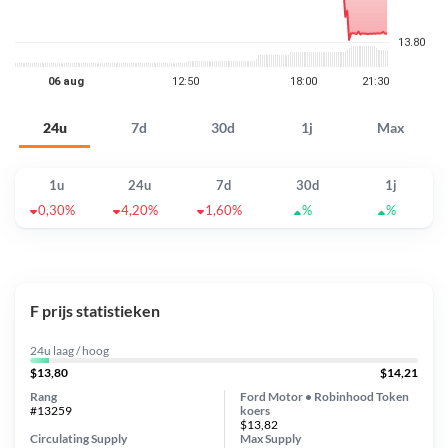
24u
7d
30d
1j
Max
1u
24u
7d
30d
1j
0,30%
4,20%
1,60%
%
%
F prijs statistieken
24u laag / hoog
$13,80
$14,21
Rang
Ford Motor • Robinhood Token
#13259
koers
$13,82
Circulating Supply
Max Supply