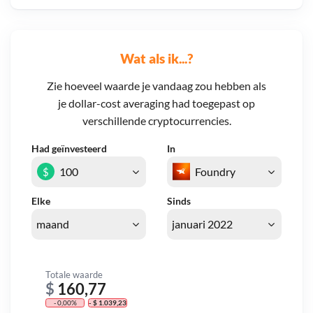
Wat als ik...?
Zie hoeveel waarde je vandaag zou hebben als
je dollar-cost averaging had toegepast op
verschillende cryptocurrencies.
Had geïnvesteerd
In
$
Elke
Sinds
Totale waarde
$
160,77
- 0,00%
- $ 1.039,23