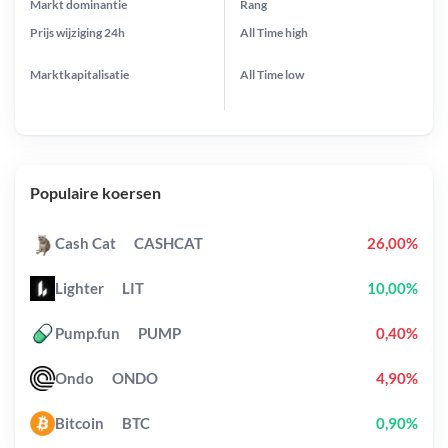
Markt dominantie
Rang
Prijs wijziging
24h
All Time
high
Marktkapitalisatie
All Time
low
Populaire koersen
Cash Cat
CASHCAT
26,00%
Lighter
LIT
10,00%
Pump.fun
PUMP
0,40%
Ondo
ONDO
4,90%
Bitcoin
BTC
0,90%