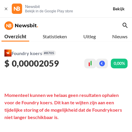
Newsbit
Bekijk
Bekijk in de Google Play store
Overzicht
Statistieken
Uitleg
Nieuws
Foundry koers
#8705
$
0,00002059
0,00%
€
Momenteel kunnen we helaas geen resultaten ophalen
voor de Foundry koers. Dit kan te wijten zijn aan een
tijdelijke storing of de mogelijkheid dat de Foundrykoers
niet langer beschikbaar is.