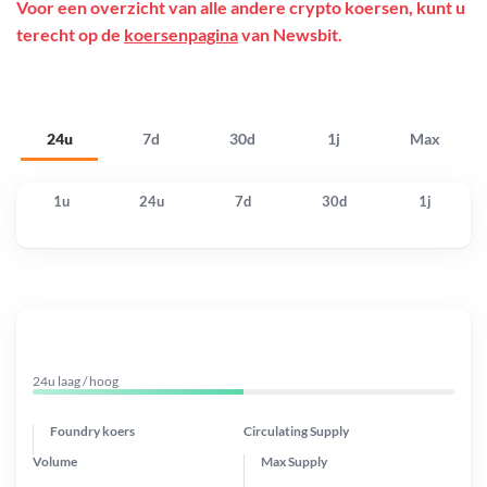
Voor een overzicht van alle andere crypto koersen, kunt u
terecht op de
koersenpagina
van Newsbit.
24u
7d
30d
1j
Max
1u
24u
7d
30d
1j
24u laag / hoog
Foundry koers
Circulating Supply
Volume
Max Supply