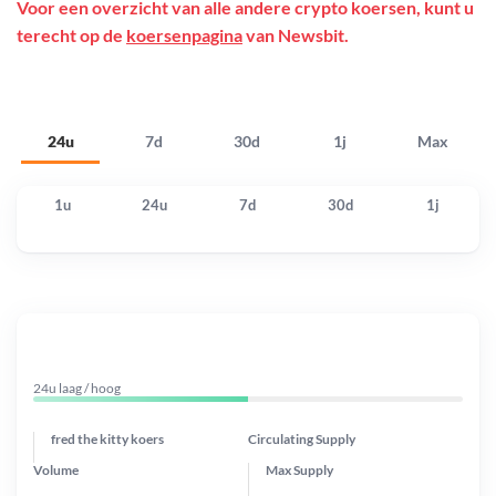
Voor een overzicht van alle andere crypto koersen, kunt u
terecht op de
koersenpagina
van Newsbit.
24u
7d
30d
1j
Max
1u
24u
7d
30d
1j
24u laag / hoog
fred the kitty koers
Circulating Supply
Volume
Max Supply