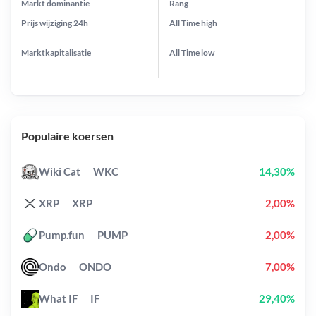
Markt dominantie
Rang
Prijs wijziging
24h
All Time
high
Marktkapitalisatie
All Time
low
Populaire koersen
Wiki Cat
WKC
14,30%
XRP
XRP
2,00%
Pump.fun
PUMP
2,00%
Ondo
ONDO
7,00%
What IF
IF
29,40%