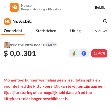
Newsbit
Bekijk
Bekijk in de Google Play store
Overzicht
Statistieken
Uitleg
Nieuws
fred the kitty koers
#12579
$
0,0₅301
15,40%
€
Momenteel kunnen we helaas geen resultaten ophalen
voor de fred the kitty koers. Dit kan te wijten zijn aan een
tijdelijke storing of de mogelijkheid dat de fred the
kittykoers niet langer beschikbaar is.