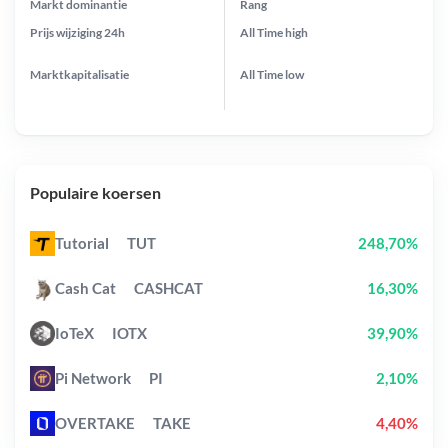
Markt dominantie
Rang
Prijs wijziging
24h
All Time
high
Marktkapitalisatie
All Time
low
Populaire koersen
Tutorial
TUT
248,70%
Cash Cat
CASHCAT
16,30%
IoTeX
IOTX
39,90%
Pi Network
PI
2,10%
OVERTAKE
TAKE
4,40%