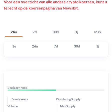
Voor een overzicht van alle andere crypto koersen, kunt u
terecht op de
koersenpagina
van Newsbit.
24u
7d
30d
1j
Max
1u
24u
7d
30d
1j
24u laag / hoog
Frenly koers
Circulating Supply
Volume
Max Supply