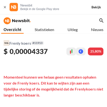
Newsbit
Bekijk
Bekijk in de Google Play store
Overzicht
Statistieken
Uitleg
Nieuws
Frenly koers
#11913
$
0,00004337
25,80%
€
Momenteel kunnen we helaas geen resultaten ophalen
voor de Frenly koers. Dit kan te wijten zijn aan een
tijdelijke storing of de mogelijkheid dat de Frenlykoers niet
langer beschikbaar is.