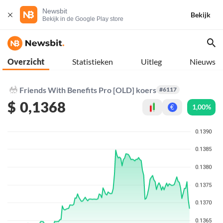
Newsbit
Bekijk
Bekijk in de Google Play store
Overzicht
Statistieken
Uitleg
Nieuws
Friends With Benefits Pro [OLD] koers
#6117
$
0,1368
1,00%
€