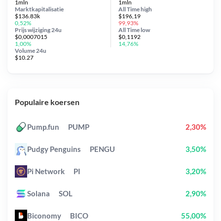
1mln
1mln
Marktkapitalisatie
All Time
high
$136.83k
$196,19
0,52%
99,93%
Prijs wijziging
24u
All Time
low
$0,0007015
$0,1192
1,00%
14,76%
Volume 24u
$10.27
Populaire koersen
Pump.fun
PUMP
2,30%
Pudgy Penguins
PENGU
3,50%
Pi Network
PI
3,20%
Solana
SOL
2,90%
Biconomy
BICO
55,00%