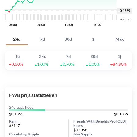
24u
7d
30d
1j
Max
1u
24u
7d
30d
1j
0,50%
1,00%
0,70%
1,00%
84,80%
FWB prijs statistieken
24u laag / hoog
$0,1361
$0,1385
Rang
Friends With Benefits Pro [OLD]
#6117
koers
$0,1368
Circulating Supply
Max Supply