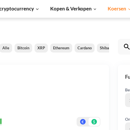
cryptocurrency
Kopen & Verkopen
Koersen
Alle
Bitcoin
XRP
Ethereum
Cardano
Shiba Inu
Dog
F
Be
On
€
$