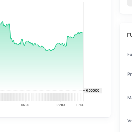
FU
Fu
Pr
Ma
V