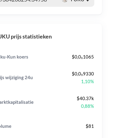
KU prijs statistieken
ku-Kun koers
$0,0₆1065
$0,0₉9330
ijs wijziging
24u
1,10%
$40.37k
rktkapitalisatie
0,88%
olume
$81