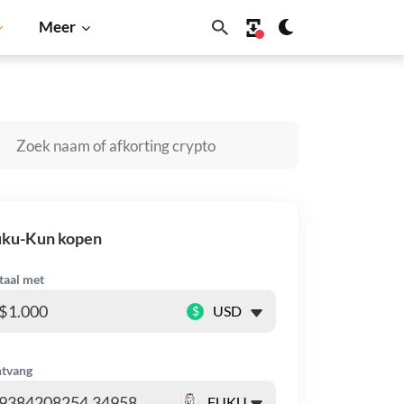
Meer
ecoin
Solana
BNB
uku-Kun kopen
taal met
$
tvang