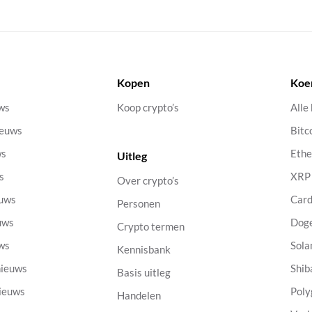
Kopen
Koe
uws
Koop crypto’s
Alle
ieuws
Bitc
ws
Eth
Uitleg
s
XRP
Over crypto’s
euws
Car
Personen
uws
Dog
Crypto termen
uws
Sola
Kennisbank
nieuws
Shib
Basis uitleg
nieuws
Poly
Handelen