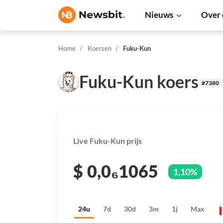
Nieuws
Over 
Home
Koersen
Fuku-Kun
Fuku-Kun koers
#7380
Live Fuku-Kun prijs
$
0,0₆1065
1,10%
24u
7d
30d
3m
1j
Max