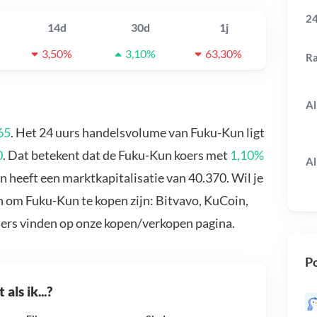
24
14d
30d
1j
3,50%
3,10%
63,30%
R
Al
65
. Het 24 uurs handelsvolume van Fuku-Kun ligt
0
. Dat betekent dat de Fuku-Kun koers met
1,10%
Al
 heeft een marktkapitalisatie van 40.370. Wil je
 om Fuku-Kun te kopen zijn: Bitvavo, KuCoin,
ders vinden op onze kopen/verkopen pagina.
Po
als ik...?