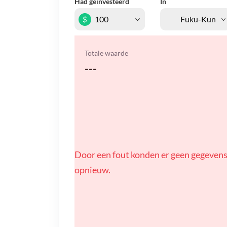
Had geïnvesteerd
In
$
Totale waarde
---
Door een fout konden er geen gegevens
opnieuw.