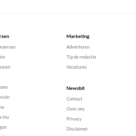
rsen
Marketing
 koersen
Adverteren
oin
Tip de redactie
ereum
Vacatures
dano
Newsbit
ecoin
Contact
na
Over ons
a Inu
Privacy
gon
Disclaimer