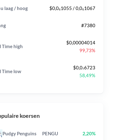
u laag / hoog
$0,0₆1055 / 0,0₆1067
ang
#7380
$0,00004014
l Time
high
99,73%
$0,0₇6723
l Time
low
58,49%
pulaire koersen
Pudgy Penguins
PENGU
2,20%