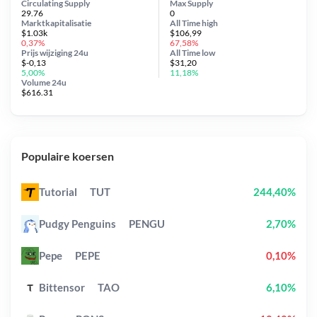
Circulating Supply
Max Supply
29.76
0
Marktkapitalisatie
All Time
high
$1.03k
$106,99
0,37%
67,58%
Prijs wijziging
24u
All Time
low
$-0,13
$31,20
5,00%
11,18%
Volume 24u
$616.31
Populaire koersen
Tutorial
TUT
244,40%
Pudgy Penguins
PENGU
2,70%
Pepe
PEPE
0,10%
Bittensor
TAO
6,10%