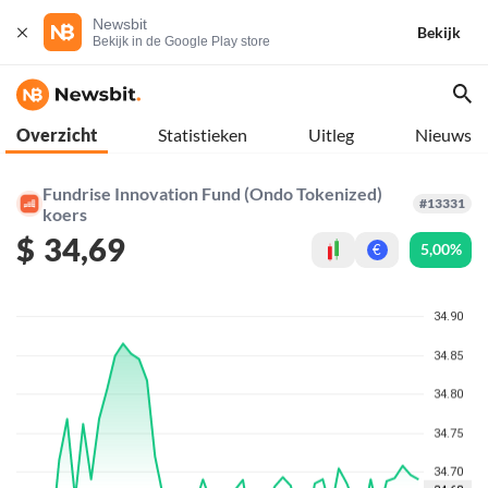
Newsbit
Bekijk
Bekijk in de Google Play store
Overzicht
Statistieken
Uitleg
Nieuws
Fundrise Innovation Fund (Ondo Tokenized)
#13331
koers
$
34,69
5,00%
€