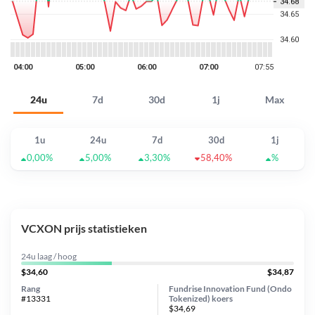
24u
7d
30d
1j
Max
1u
24u
7d
30d
1j
0,00%
5,00%
3,30%
58,40%
%
VCXON prijs statistieken
24u laag / hoog
$34,60
$34,87
Rang
Fundrise Innovation Fund (Ondo
#13331
Tokenized) koers
$34,69