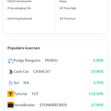
Markt dominantie
Rang
Prijs wijziging
24h
All Time
high
Marktkapitalisatie
All Time
low
Populaire koersen
Pudgy Penguins
PENGU
5,90%
Cash Cat
CASHCAT
19,90%
Sui
SUI
3,70%
Tutorial
TUT
113,50%
StonkBroker
STONKBROKER
27,90%