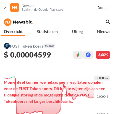
Newsbit
Bekijk
Bekijk in de Google Play store
Overzicht
Statistieken
Uitleg
Nieuws
FUST Token koers
#2460
$
0,00004599
3,60%
€
Momenteel kunnen we helaas geen resultaten ophalen
voor de FUST Token koers. Dit kan te wijten zijn aan een
tijdelijke storing of de mogelijkheid dat de FUST
Tokenkoers niet langer beschikbaar is.