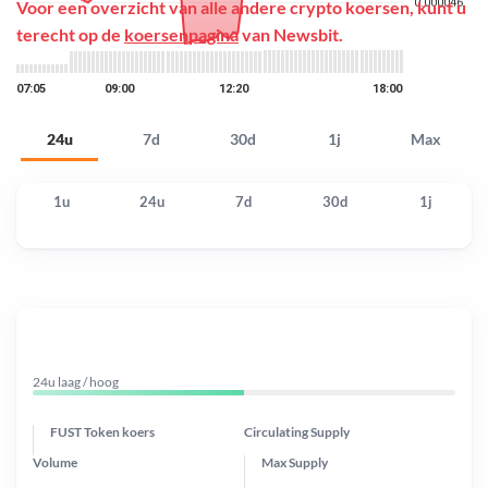
Voor een overzicht van alle andere crypto koersen, kunt u
terecht op de
koersenpagina
van Newsbit.
24u
7d
30d
1j
Max
1u
24u
7d
30d
1j
24u laag / hoog
FUST Token koers
Circulating Supply
Volume
Max Supply