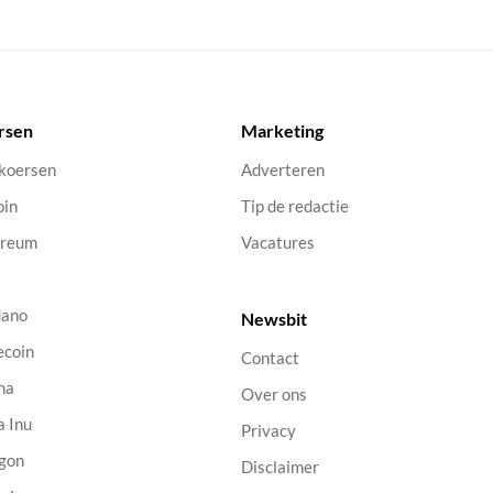
rsen
Marketing
 koersen
Adverteren
oin
Tip de redactie
ereum
Vacatures
dano
Newsbit
ecoin
Contact
na
Over ons
a Inu
Privacy
gon
Disclaimer