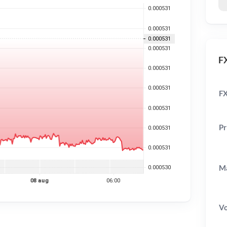
FX
FX
Pr
Ma
V