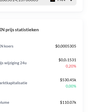
N prijs statistieken
N koers
$0,0005305
$0,0₇1531
ijs wijziging
24u
0,20%
$530.45k
rktkapitalisatie
0,00%
olume
$110.07k