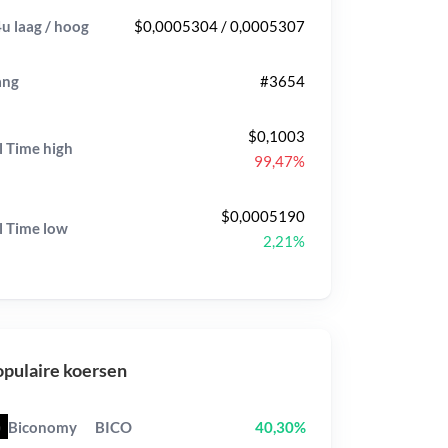
u laag / hoog
$0,0005304 / 0,0005307
ang
#3654
$0,1003
l Time
high
99,47%
$0,0005190
l Time
low
2,21%
pulaire koersen
Biconomy
BICO
40,30%