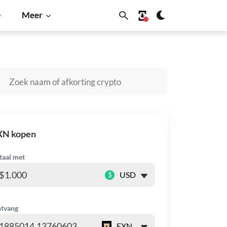
Meer
ana
BNB
XN kopen
taal met
$
tvang