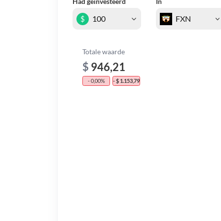
Had geïnvesteerd
In
$
Totale waarde
$
946,21
- 0,00%
- $ 1.153,79