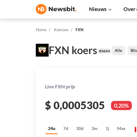
Nieuws
Over 
Home
Koersen
FXN
FXN koers
Alle
Bit
#3654
Live FXN prijs
$
0,0005305
0,20%
24u
7d
30d
3m
1j
Max