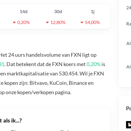
24
14d
30d
1j
0,20%
12,80%
54,00%
R
Al
 Het 24 uurs handelsvolume van FXN ligt op
31
. Dat betekent dat de FXN koers met
0,20%
is
Al
en marktkapitalisatie van 530.454. Wil je FXN
e kopen zijn: Bitvavo, KuCoin, Binance en
 op onze kopen/verkopen pagina.
Po
als ik...?