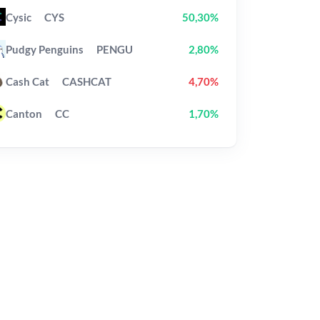
Cysic
CYS
50,30%
Pudgy Penguins
PENGU
2,80%
Cash Cat
CASHCAT
4,70%
Canton
CC
1,70%