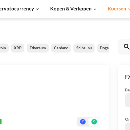
cryptocurrency
Kopen & Verkopen
Koersen
coin
XRP
Ethereum
Cardano
Shiba Inu
Dogecoin
Sol
F
Be
On
€
$