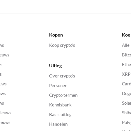
Kopen
Koe
uws
Koop crypto’s
Alle
ieuws
Bitc
ws
Eth
Uitleg
s
XRP
Over crypto’s
euws
Car
Personen
uws
Dog
Crypto termen
uws
Sola
Kennisbank
nieuws
Shib
Basis uitleg
nieuws
Poly
Handelen