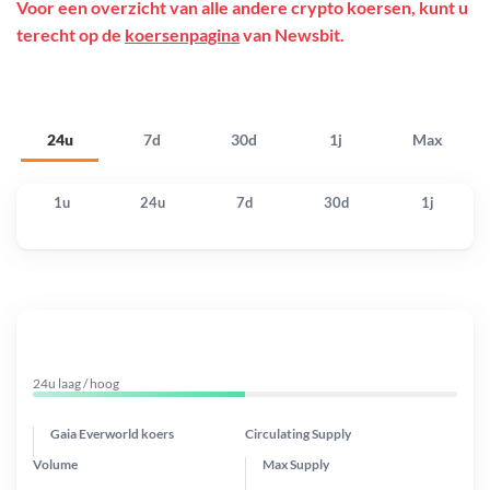
Voor een overzicht van alle andere crypto koersen, kunt u
terecht op de
koersenpagina
van Newsbit.
24u
7d
30d
1j
Max
1u
24u
7d
30d
1j
24u laag / hoog
Gaia Everworld koers
Circulating Supply
Volume
Max Supply