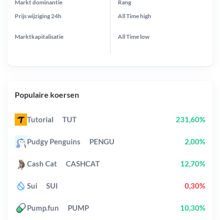
Markt dominantie
Rang
Prijs wijziging
24h
All Time
high
Marktkapitalisatie
All Time
low
Populaire koersen
Tutorial
TUT
231,60%
Pudgy Penguins
PENGU
2,00%
Cash Cat
CASHCAT
12,70%
Sui
SUI
0,30%
Pump.fun
PUMP
10,30%