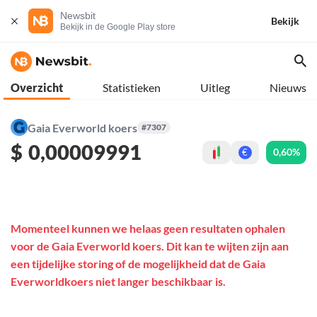
Newsbit
Bekijk
Bekijk in de Google Play store
Overzicht
Statistieken
Uitleg
Nieuws
Gaia Everworld koers
#7307
$
0,00009991
0,60%
€
Momenteel kunnen we helaas geen resultaten ophalen
voor de Gaia Everworld koers. Dit kan te wijten zijn aan
een tijdelijke storing of de mogelijkheid dat de Gaia
Everworldkoers niet langer beschikbaar is.