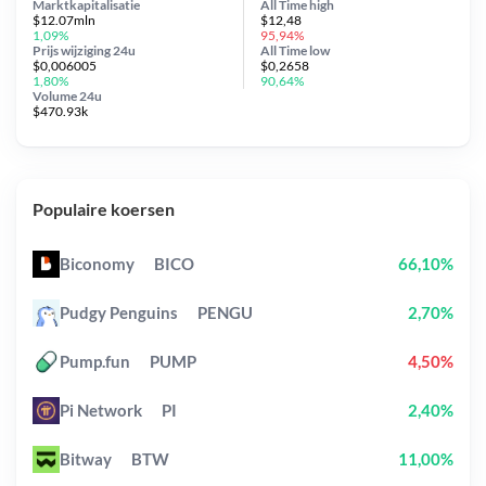
Marktkapitalisatie
All Time
high
$12.07mln
$12,48
1,09%
95,94%
Prijs wijziging
24u
All Time
low
$0,006005
$0,2658
1,80%
90,64%
Volume 24u
$470.93k
Populaire koersen
Biconomy
BICO
66,10%
Pudgy Penguins
PENGU
2,70%
Pump.fun
PUMP
4,50%
Pi Network
PI
2,40%
Bitway
BTW
11,00%