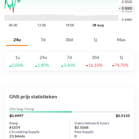
24u
7d
30d
1j
Max
1u
24u
7d
30d
1j
0,00%
1,80%
3,40%
16,10%
74,70%
GNS prijs statistieken
24u laag / hoog
$0,4997
$0,5133
Rang
Gains Network koers
#1059
$0,5068
Circulating Supply
Max Supply
23.84mln
0