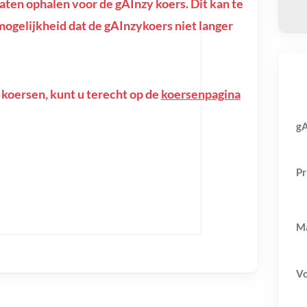
en ophalen voor de gAInzy koers. Dit kan te
e mogelijkheid dat de gAInzykoers niet langer
 koersen, kunt u terecht op de
koersenpagina
gA
Pr
Ma
V