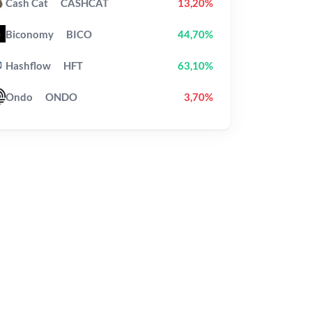
Cash Cat
CASHCAT
13,20%
Biconomy
BICO
44,70%
Hashflow
HFT
63,10%
Ondo
ONDO
3,70%