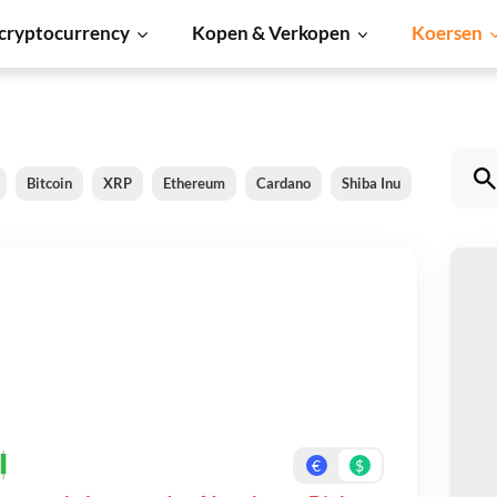
cryptocurrency
Kopen & Verkopen
Koersen
Bitcoin
XRP
Ethereum
Cardano
Shiba Inu
Dogecoin
g
Be
On
€
$