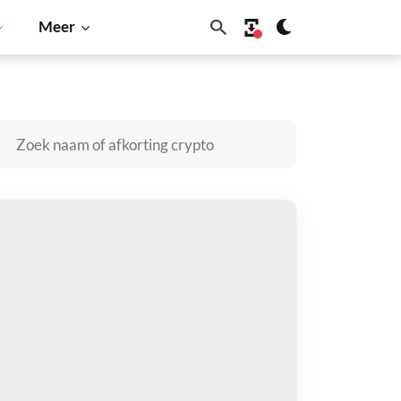
Meer
Solana
BNB
AInzy kopen
taal met
$
tvang