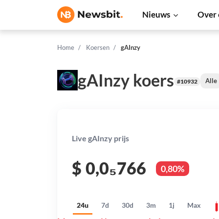
Nieuws
Over 
Home
Koersen
gAInzy
gAInzy koers
Alle
#10932
Live gAInzy prijs
$
0,0₅766
0,80%
24u
7d
30d
3m
1j
Max