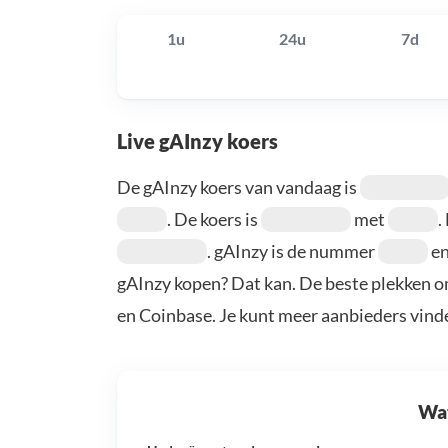
1u
24u
7d
Live gAInzy koers
De gAInzy koers van vandaag is
. De koers is
met
.
. gAInzy is de nummer
en
gAInzy kopen? Dat kan. De beste plekken o
en Coinbase. Je kunt meer aanbieders vind
Wat 