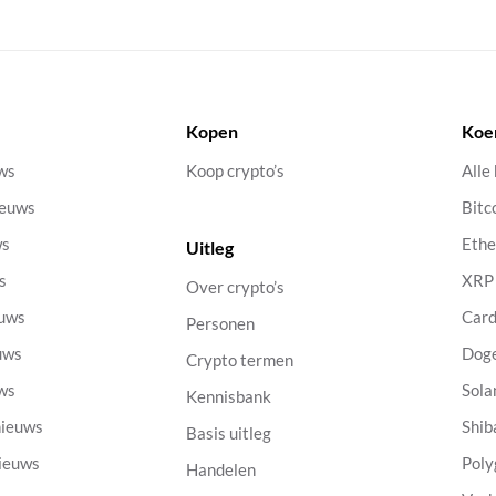
Kopen
Koe
uws
Koop crypto’s
Alle
ieuws
Bitc
ws
Eth
Uitleg
s
XRP
Over crypto’s
euws
Car
Personen
uws
Dog
Crypto termen
uws
Sola
Kennisbank
nieuws
Shib
Basis uitleg
nieuws
Poly
Handelen