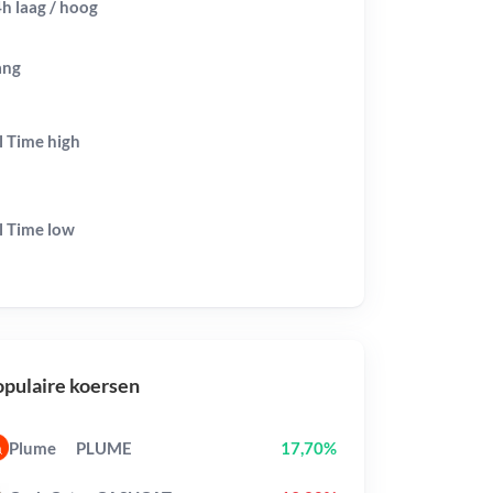
h laag / hoog
ang
l Time
high
l Time
low
pulaire koersen
Plume
PLUME
17,70%