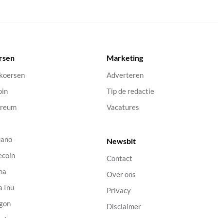
rsen
Marketing
 koersen
Adverteren
oin
Tip de redactie
ereum
Vacatures
dano
Newsbit
ecoin
Contact
na
Over ons
a Inu
Privacy
gon
Disclaimer