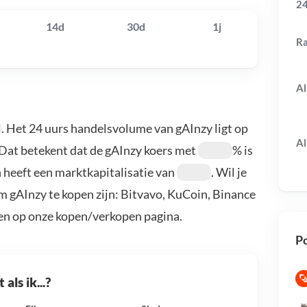
24
14d
30d
1j
R
Al
. Het 24 uurs handelsvolume van gAInzy ligt op
Al
 Dat betekent dat de gAInzy koers met
% is
 heeft een marktkapitalisatie van
. Wil je
m gAInzy te kopen zijn: Bitvavo, KuCoin, Binance
en op onze kopen/verkopen pagina.
Po
als ik...?