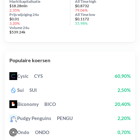
Marktkapitalisatie
All Time
high
$18.28mln
$0,8732
2,35%
79,06%
Prijs wijziging
24u
All Time
low
$0,01
$0,1172
3,20%
55,98%
Volume 24u
$539.24k
Populaire koersen
Cysic
CYS
60,90%
Sui
SUI
2,50%
Biconomy
BICO
20,40%
Pudgy Penguins
PENGU
2,20%
Ondo
ONDO
0,70%