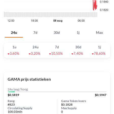
24u
7d
30d
1j
Max
1u
24u
7d
30d
1j
3,60%
3,20%
10,50%
7,40%
78,60%
GAMA prijs statistieken
24u laag / hoog
$0,1819
$0,1947
Rang
Gama Token koers
#823
$0,1828
Circulating Supply
Max Supply
100.03mln
0