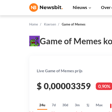
Nieuws
Over 
Home
Koersen
Game of Memes
Game of Memes ko
Live Game of Memes prijs
$
0,00003359
0,90%
24u
7d
30d
3m
1j
Max