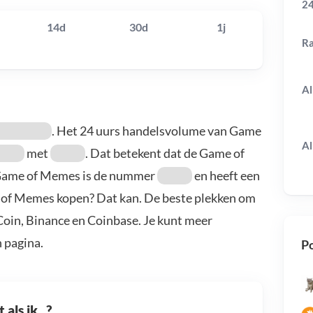
24
14d
30d
1j
R
Al
. Het 24 uurs handelsvolume van Game
Al
met
. Dat betekent dat de Game of
Game of Memes is de nummer
en heeft een
e of Memes kopen? Dat kan. De beste plekken om
oin, Binance en Coinbase. Je kunt meer
 pagina.
Po
als ik...?