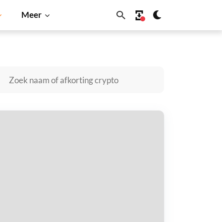
Meer
hiba Inu
Dogecoin
Solana
BNB
ame of Memes kopen
taal met
$
tvang