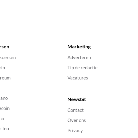
rsen
Marketing
 koersen
Adverteren
oin
Tip de redactie
ereum
Vacatures
dano
Newsbit
ecoin
Contact
na
Over ons
a Inu
Privacy