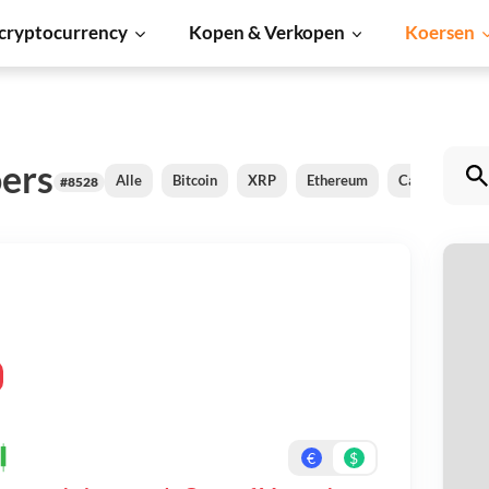
cryptocurrency
Kopen & Verkopen
Koersen
ers
Alle
Bitcoin
XRP
Ethereum
Cardano
S
#8528
G
Be
On
€
$