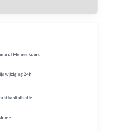
me of Memes koers
ijs wijziging
24h
rktkapitalisatie
olume