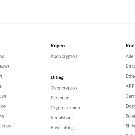
Kopen
Koe
uws
Koop crypto’s
Alle
ieuws
Bitc
ws
Eth
Uitleg
s
XRP
Over crypto’s
euws
Car
Personen
uws
Dog
Crypto termen
uws
Sola
Kennisbank
nieuws
Shib
Basis uitleg