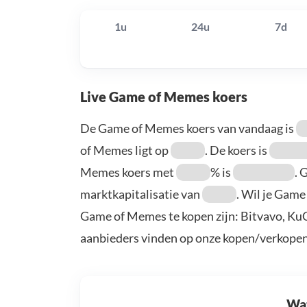
1u
24u
7d
Live Game of Memes koers
De Game of Memes koers van vandaag is
of Memes ligt op
. De koers is
Memes koers met
% is
. 
marktkapitalisatie van
. Wil je Gam
Game of Memes te kopen zijn: Bitvavo, KuC
aanbieders vinden op onze kopen/verkopen
Wat 