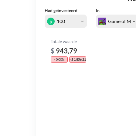
Had geïnvesteerd
In
$
Totale waarde
$
943,79
- 0,00%
- $ 1.856,21