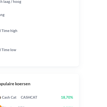
h laag / hoog
ang
l Time
high
l Time
low
pulaire koersen
Cash Cat
CASHCAT
18,70%