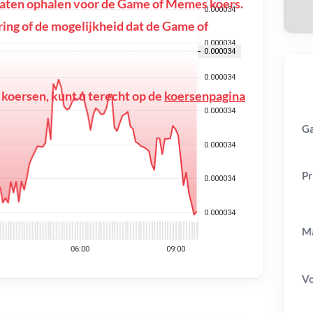
aten ophalen voor de Game of Memes koers.
toring of de mogelijkheid dat de Game of
 koersen, kunt u terecht op de
koersenpagina
Ga
Pr
Ma
V