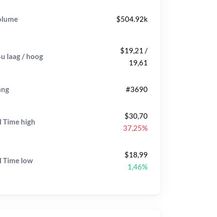
olume
$504.92k
$19,21 /
u laag / hoog
19,61
ang
#3690
$30,70
l Time
high
37,25%
$18,99
l Time
low
1,46%