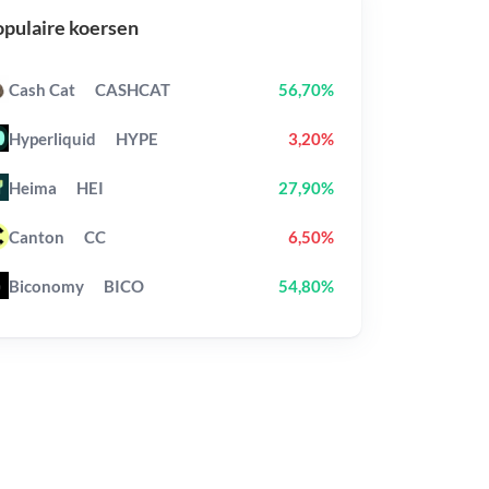
pulaire koersen
Cash Cat
CASHCAT
56,70%
Hyperliquid
HYPE
3,20%
Heima
HEI
27,90%
Canton
CC
6,50%
Biconomy
BICO
54,80%