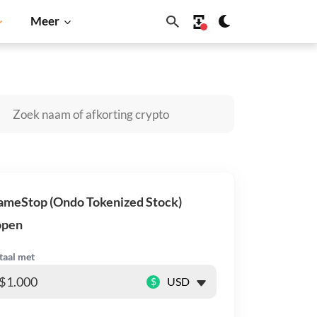
Meer
Cardano
Shiba Inu
Dogecoin
Solana
BNB
ameStop (Ondo Tokenized Stock)
open
taal met
$