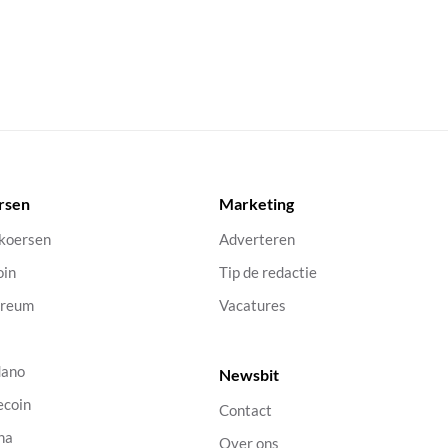
rsen
Marketing
 koersen
Adverteren
oin
Tip de redactie
ereum
Vacatures
dano
Newsbit
ecoin
Contact
na
Over ons