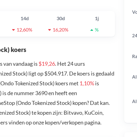
V
14d
30d
1j
12,60%
16,20%
%
24
ck) koers
R
s van vandaag is
$19,26
. Het 24 uurs
ed Stock) ligt op $504.917. De koers is gedaald
Al
(Ondo Tokenized Stock) koers met
1,10%
is
 is de nummer 3690 en heeft een
Al
meStop (Ondo Tokenized Stock) kopen? Dat kan.
zed Stock) te kopen zijn: Bitvavo, KuCoin,
ders vinden op onze kopen/verkopen pagina.