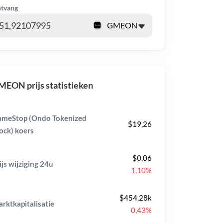
tvang
EON prijs statistieken
meStop (Ondo Tokenized
$19,26
ock) koers
$0,06
ijs wijziging
24u
1,10%
$454.28k
rktkapitalisatie
0,43%