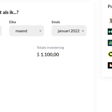
Po
als ik...?
Elke
Sinds
Totale investering
$
1.100,00