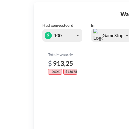
Wat 
Had geïnvesteerd
In
$
Totale waarde
$
913,25
- 0,00%
- $ 186,75