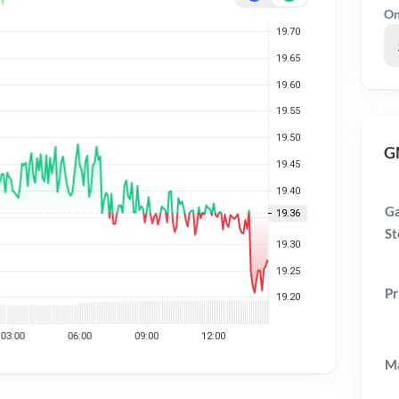
On
GM
Ga
St
Pr
Ma