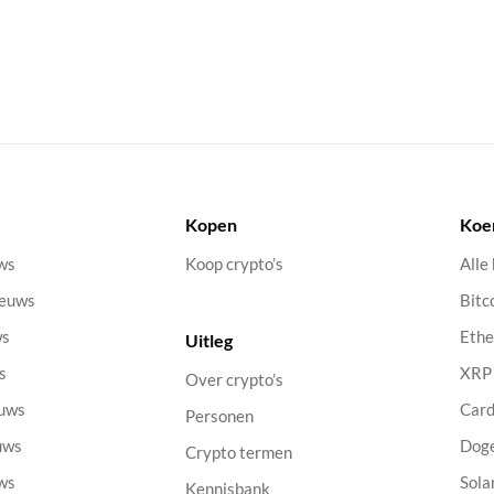
Kopen
Koe
uws
Koop crypto’s
Alle
ieuws
Bitc
ws
Eth
Uitleg
s
XRP
Over crypto’s
euws
Car
Personen
uws
Dog
Crypto termen
uws
Sola
Kennisbank