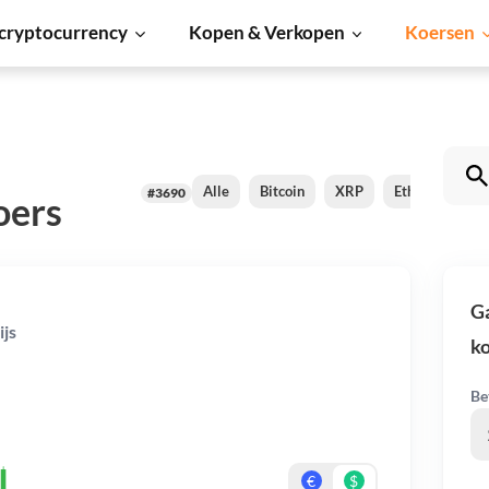
cryptocurrency
Kopen & Verkopen
Koersen
Alle
Bitcoin
XRP
Ethereum
#3690
oers
G
js
k
Be
€
$