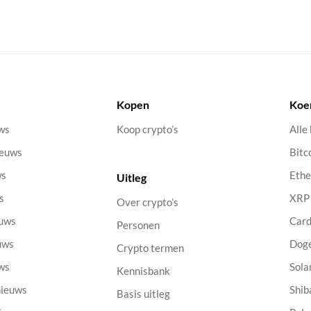
Kopen
Koe
uws
Koop crypto’s
Alle
ieuws
Bitc
ws
Eth
Uitleg
s
XRP
Over crypto’s
euws
Car
Personen
uws
Dog
Crypto termen
uws
Sola
Kennisbank
nieuws
Shib
Basis uitleg