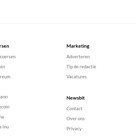
rsen
Marketing
 koersen
Adverteren
oin
Tip de redactie
ereum
Vacatures
dano
Newsbit
ecoin
Contact
na
Over ons
a Inu
Privacy