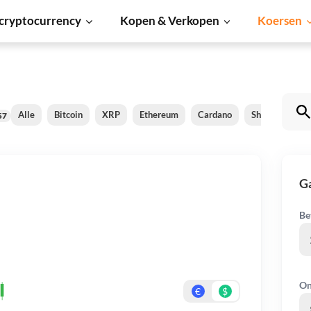
cryptocurrency
Kopen & Verkopen
Koersen
Alle
Bitcoin
XRP
Ethereum
Cardano
Shiba Inu
57
G
Be
On
€
$