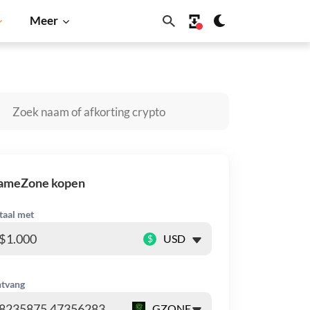
Meer
Dogecoin
Solana
BNB
ameZone kopen
taal met
$
tvang