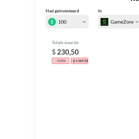
Had geïnvesteerd
In
$
Totale waarde
$
230,50
- 0,00%
- $ 5.369,50