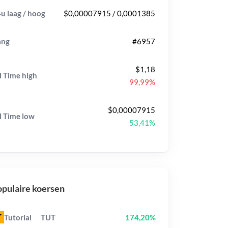
u laag / hoog
$0,00007915 / 0,0001385
ang
#6957
$1,18
l Time
high
99,99%
$0,00007915
l Time
low
53,41%
pulaire koersen
Tutorial
TUT
174,20%