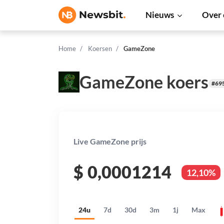
Nieuws
Over 
Home
Koersen
GameZone
GameZone koers
#69
Live GameZone prijs
$
0,0001214
12,10%
24u
7d
30d
3m
1j
Max