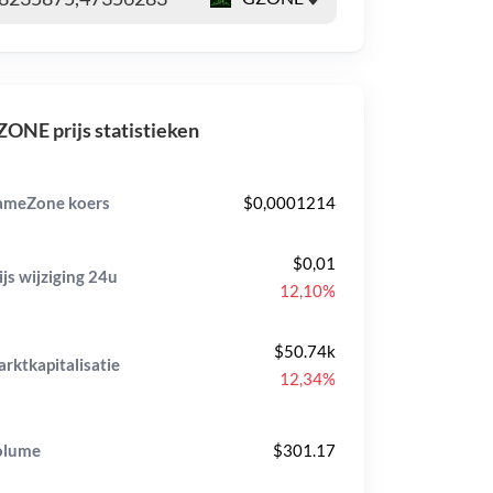
ONE prijs statistieken
ameZone koers
$0,0001214
$0,01
ijs wijziging
24u
12,10%
$50.74k
rktkapitalisatie
12,34%
olume
$301.17