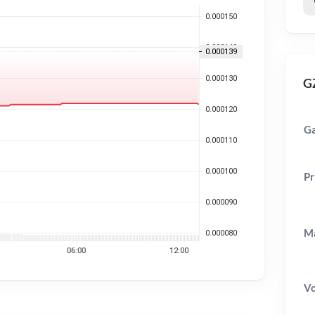
GZ
G
Pr
Ma
V