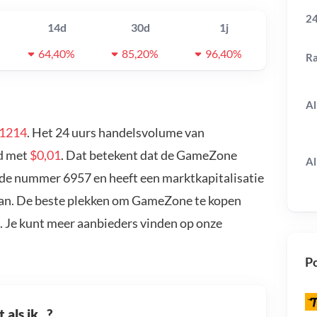
24
14d
30d
1j
64,40%
85,20%
96,40%
R
Al
01214
. Het 24 uurs handelsvolume van
ld met
$0,01
. Dat betekent dat de GameZone
Al
 de nummer 6957 en heeft een marktkapitalisatie
kan. De beste plekken om GameZone te kopen
. Je kunt meer aanbieders vinden op onze
Po
als ik...?