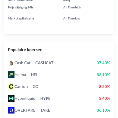
Prijs wijziging
24h
All Time
high
Marktkapitalisatie
All Time
low
Populaire koersen
Cash Cat
CASHCAT
37,40%
Heima
HEI
83,10%
Canton
CC
8,20%
Hyperliquid
HYPE
3,40%
OVERTAKE
TAKE
36,10%