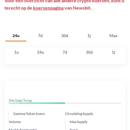
Voor een overzicht van alle andere crypto koersen, kunt u
terecht op de
koersenpagina
van Newsbit.
24u
7d
30d
1j
Max
1u
24u
7d
30d
1j
24u laag / hoog
Gamma Token koers
Circulating Supply
Volume
Max Supply
Markt dominantie
Rang