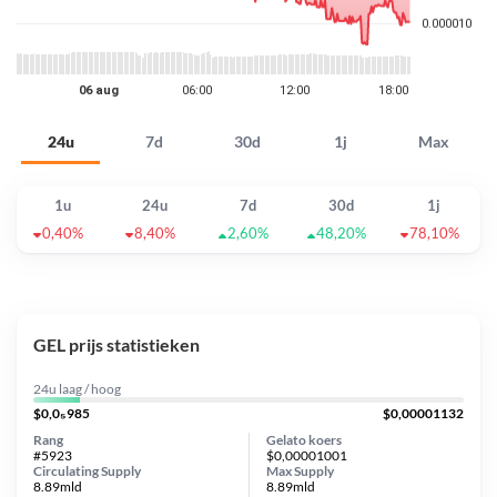
24u
7d
30d
1j
Max
1u
24u
7d
30d
1j
0,40%
8,40%
2,60%
48,20%
78,10%
GEL prijs statistieken
24u laag / hoog
$0,0₅985
$0,00001132
Rang
Gelato koers
#5923
$0,00001001
Circulating Supply
Max Supply
8.89mld
8.89mld