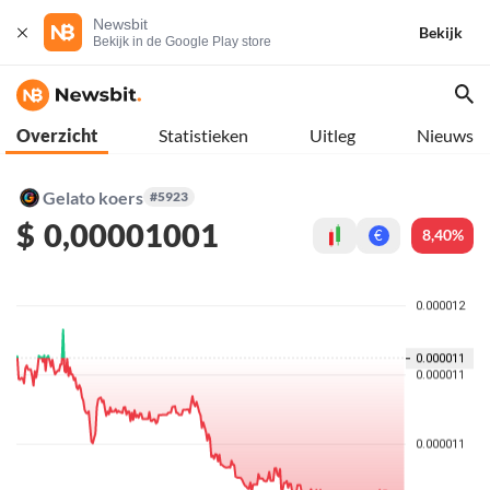
Newsbit
Bekijk
Bekijk in de Google Play store
Overzicht
Statistieken
Uitleg
Nieuws
Gelato koers
#5923
$
0,00001001
8,40%
€