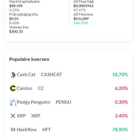
Marktkapitalisatie
All Time
high
$88.95k
$0,0003962
9,55%
97,47%
Prijs wijziging
24u
All Time
low
$0,01
$0,0₅289
8,40%
246,32%
Volume 24u
$300.35
Populaire koersen
Cash Cat
CASHCAT
18,70%
Canton
CC
6,20%
Pudgy Penguins
PENGU
0,30%
XRP
XRP
2,40%
Hashflow
HFT
78,90%