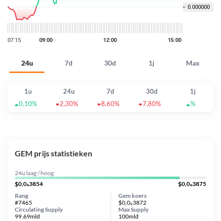
24u
7d
30d
1j
Max
1u
24u
7d
30d
1j
0,10%
2,30%
8,60%
7,80%
%
GEM prijs statistieken
24u laag / hoog
$0,0₆3854
$0,0₆3875
Rang
Gem koers
#7465
$0,0₆3872
Circulating Supply
Max Supply
99.69mld
100mld