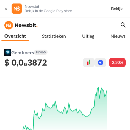
Newsbit
Bekijk
Bekijk in de Google Play store
Overzicht
Statistieken
Uitleg
Nieuws
Gem koers
#7465
$
0,0₆3872
2,30%
€