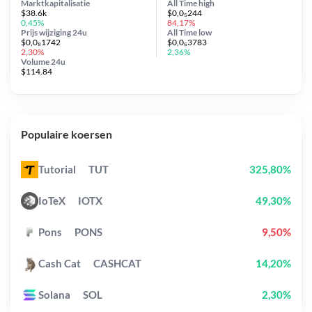
Marktkapitalisatie
All Time
high
$38.6k
$0,0₅244
0,45%
84,17%
Prijs wijziging
24u
All Time
low
$0,0₈1742
$0,0₆3783
2,30%
2,36%
Volume 24u
$114.84
Populaire koersen
Tutorial
TUT
325,80%
IoTeX
IOTX
49,30%
Pons
PONS
9,50%
Cash Cat
CASHCAT
14,20%
Solana
SOL
2,30%