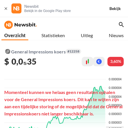
Newsbit
Bekijk
Bekijk in de Google Play store
Overzicht
Statistieken
Uitleg
Nieuws
General Impressions koers
#12258
$
0,0₅35
3,60%
€
Momenteel kunnen we helaas geen resultaten ophalen
voor de General Impressions koers. Dit kan te wijten zijn
aan een tijdelijke storing of de mogelijkheid dat de General
Impressionskoers niet langer beschikbaar is.