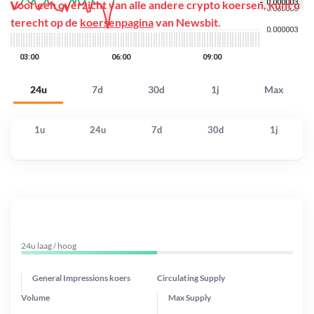
Voor een overzicht van alle andere crypto koersen, kunt u
terecht op de
koersenpagina
van Newsbit.
24u
7d
30d
1j
Max
1u
24u
7d
30d
1j
24u laag / hoog
General Impressions koers
Circulating Supply
Volume
Max Supply