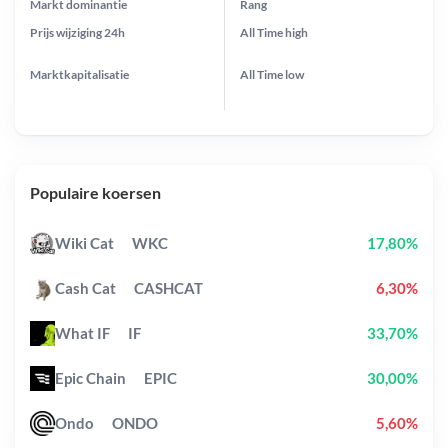
Markt dominantie
Rang
Prijs wijziging
24h
All Time
high
Marktkapitalisatie
All Time
low
Populaire koersen
Wiki Cat
WKC
17,80%
Cash Cat
CASHCAT
6,30%
What IF
IF
33,70%
Epic Chain
EPIC
30,00%
Ondo
ONDO
5,60%