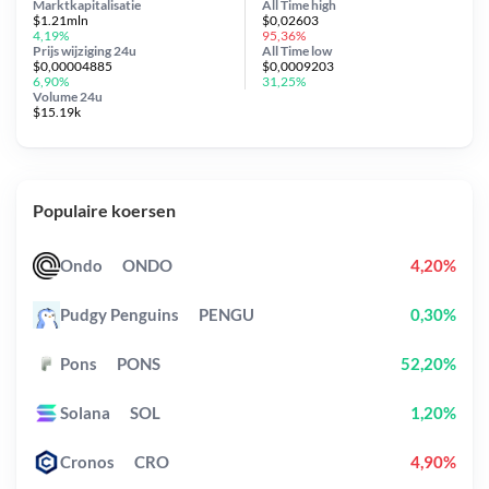
Marktkapitalisatie
All Time
high
$1.21mln
$0,02603
4,19%
95,36%
Prijs wijziging
24u
All Time
low
$0,00004885
$0,0009203
6,90%
31,25%
Volume 24u
$15.19k
Populaire koersen
Ondo
ONDO
4,20%
Pudgy Penguins
PENGU
0,30%
Pons
PONS
52,20%
Solana
SOL
1,20%
Cronos
CRO
4,90%