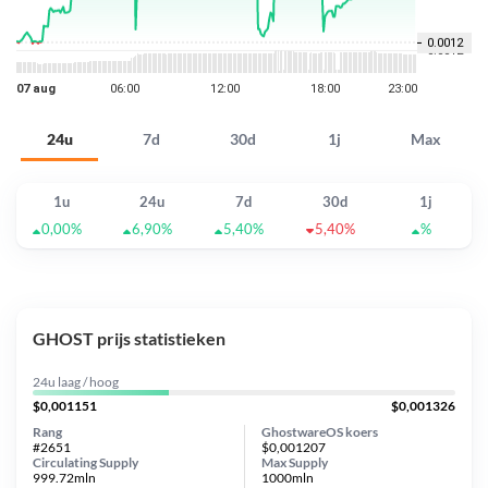
24u
7d
30d
1j
Max
1u
24u
7d
30d
1j
0,00%
6,90%
5,40%
5,40%
%
GHOST prijs statistieken
24u laag / hoog
$0,001151
$0,001326
Rang
GhostwareOS koers
#2651
$0,001207
Circulating Supply
Max Supply
999.72mln
1000mln