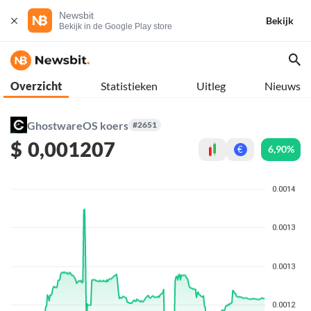
Newsbit
Bekijk
Bekijk in de Google Play store
Overzicht
Statistieken
Uitleg
Nieuws
GhostwareOS koers
#2651
$
0,001207
6,90%
€