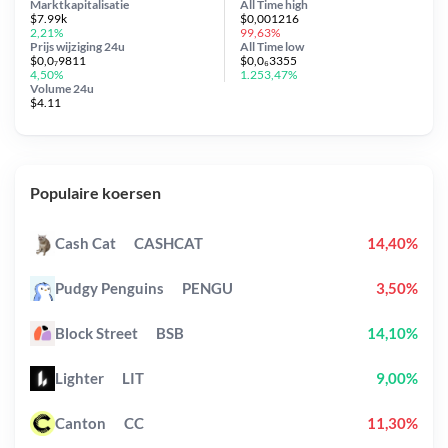
Marktkapitalisatie
All Time
high
$7.99k
$0,001216
2,21%
99,63%
Prijs wijziging
24u
All Time
low
$0,0₇9811
$0,0₆3355
4,50%
1.253,47%
Volume 24u
$4.11
Populaire koersen
Cash Cat
CASHCAT
14,40%
Pudgy Penguins
PENGU
3,50%
Block Street
BSB
14,10%
Lighter
LIT
9,00%
Canton
CC
11,30%