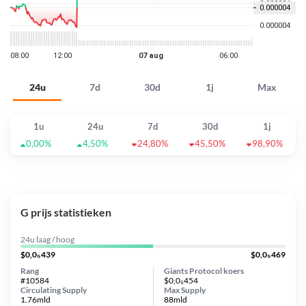
24u
7d
30d
1j
Max
1u
24u
7d
30d
1j
0,00%
4,50%
24,80%
45,50%
98,90%
G prijs statistieken
24u laag / hoog
$0,0₅439
$0,0₅469
Rang
Giants Protocol koers
#10584
$0,0₅454
Circulating Supply
Max Supply
1.76mld
88mld