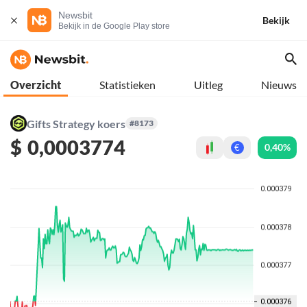
Newsbit
Bekijk
Bekijk in de Google Play store
Overzicht
Statistieken
Uitleg
Nieuws
Gifts Strategy koers
#8173
$
0,0003774
0,40%
€