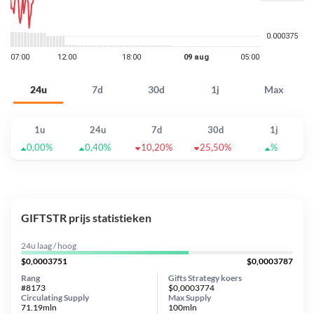
24u
7d
30d
1j
Max
1u
24u
7d
30d
1j
0,00%
0,40%
10,20%
25,50%
%
GIFTSTR prijs statistieken
24u laag / hoog
$0,0003751
$0,0003787
Rang
Gifts Strategy koers
#8173
$0,0003774
Circulating Supply
Max Supply
71.19mln
100mln