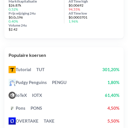
Marktkapitalisatie
All Time
high
$26.87k
$0,00692
0,52%
94,55%
Prijs wijziging
24u
All Time
low
$0,0₅196
$0,0003701
0,40%
1,96%
Volume 24u
$2.42
Populaire koersen
Tutorial
TUT
301,20%
Pudgy Penguins
PENGU
1,80%
IoTeX
IOTX
61,40%
Pons
PONS
4,50%
OVERTAKE
TAKE
5,50%