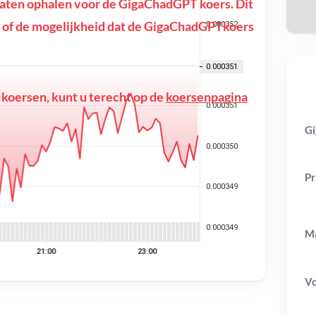
aten ophalen voor de GigaChadGPT koers. Dit
ing of de mogelijkheid dat de GigaChadGPTkoers
 koersen, kunt u terecht op de
koersenpagina
Gi
Pr
Ma
V