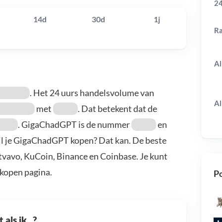
24
14d
30d
1j
R
Al
. Het 24 uurs handelsvolume van
Al
met
. Dat betekent dat de
. GigaChadGPT is de nummer
en
il je GigaChadGPT kopen? Dat kan. De beste
vavo, KuCoin, Binance en Coinbase. Je kunt
kopen pagina.
Po
als ik...?