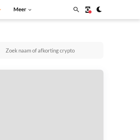
Meer
Inu
Dogecoin
Solana
BNB
igaChadGPT kopen
taal met
$
tvang