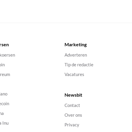
rsen
Marketing
 koersen
Adverteren
oin
Tip de redactie
ereum
Vacatures
dano
Newsbit
ecoin
Contact
na
Over ons
a Inu
Privacy