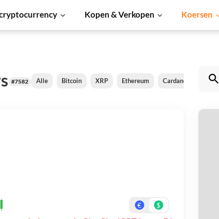
cryptocurrency
Kopen & Verkopen
Koersen
s
Alle
Bitcoin
XRP
Ethereum
Cardano
Shiba 
#7582
G
Be
On
€
$