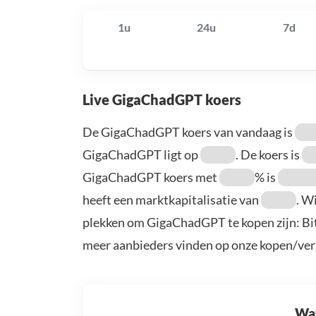
1u
24u
7d
Live GigaChadGPT koers
De GigaChadGPT koers van vandaag is
GigaChadGPT ligt op
. De koers is
GigaChadGPT koers met
% is
heeft een marktkapitalisatie van
. W
plekken om GigaChadGPT te kopen zijn: Bit
meer aanbieders vinden op onze kopen/ver
Wat 