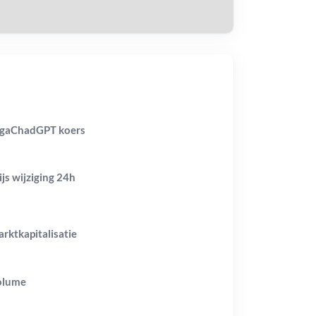
gaChadGPT koers
ijs wijziging
24h
rktkapitalisatie
olume