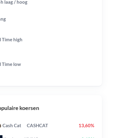
h laag / hoog
ang
l Time
high
l Time
low
pulaire koersen
Cash Cat
CASHCAT
13,60%