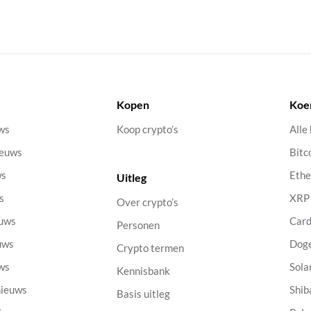
Kopen
Koe
uws
Koop crypto’s
Alle
ieuws
Bitc
ws
Eth
Uitleg
s
XRP
Over crypto’s
euws
Car
Personen
uws
Dog
Crypto termen
uws
Sola
Kennisbank
nieuws
Shib
Basis uitleg