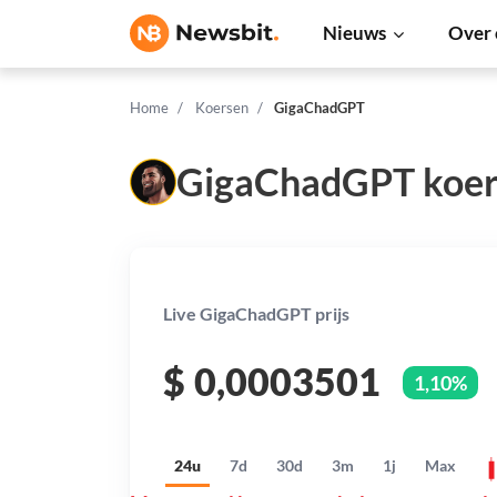
Nieuws
Over 
Home
Koersen
GigaChadGPT
GigaChadGPT koer
Live GigaChadGPT prijs
$
0,0003501
1,10%
24u
7d
30d
3m
1j
Max