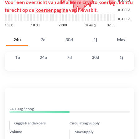
Voor een overzicht van alle andere crypto koersen, kunt u
terecht op de
koersenpagina
van Newsbit.
24u
7d
30d
1j
Max
1u
24u
7d
30d
1j
24u laag / hoog
Giggle Panda koers
Circulating Supply
Volume
Max Supply