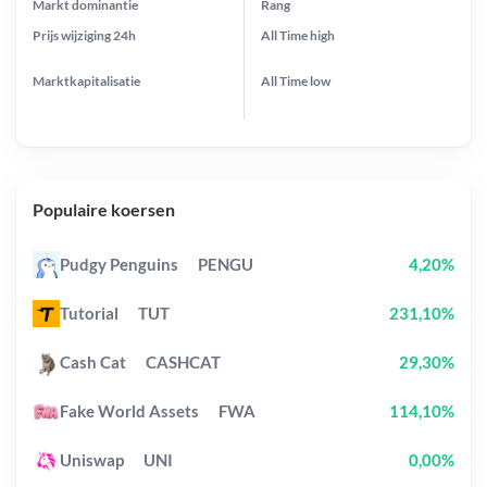
Markt dominantie
Rang
Prijs wijziging
24h
All Time
high
Marktkapitalisatie
All Time
low
Populaire koersen
Pudgy Penguins
PENGU
4,20%
Tutorial
TUT
231,10%
Cash Cat
CASHCAT
29,30%
Fake World Assets
FWA
114,10%
Uniswap
UNI
0,00%