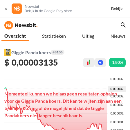
Newsbit
Bekijk
Bekijk in de Google Play store
Overzicht
Statistieken
Uitleg
Nieuws
Giggle Panda koers
#8105
$
0,00003135
1,80%
€
Momenteel kunnen we helaas geen resultaten ophalen
voor de Giggle Panda koers. Dit kan te wijten zijn aan een
tijdelijke storing of de mogelijkheid dat de Giggle
Pandakoers niet langer beschikbaar is.