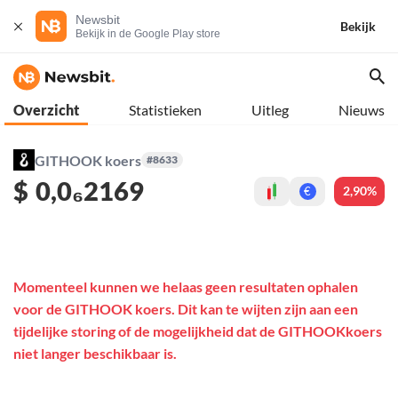
Newsbit
Bekijk
Bekijk in de Google Play store
Overzicht
Statistieken
Uitleg
Nieuws
GITHOOK koers
#8633
$
0,0₆2169
2,90%
€
Momenteel kunnen we helaas geen resultaten ophalen
voor de GITHOOK koers. Dit kan te wijten zijn aan een
tijdelijke storing of de mogelijkheid dat de GITHOOKkoers
niet langer beschikbaar is.