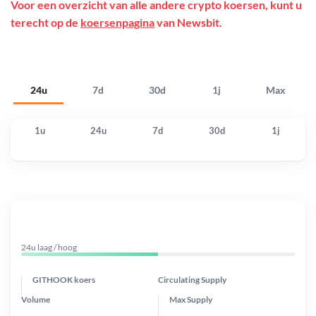
Voor een overzicht van alle andere crypto koersen, kunt u
terecht op de
koersenpagina
van Newsbit.
24u
7d
30d
1j
Max
1u
24u
7d
30d
1j
24u laag / hoog
GITHOOK koers
Circulating Supply
Volume
Max Supply