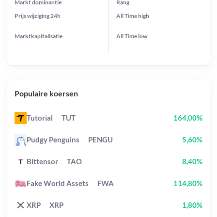
Markt dominantie
Rang
Prijs wijziging
24h
All Time
high
Marktkapitalisatie
All Time
low
Populaire koersen
Tutorial
TUT
164,00%
Pudgy Penguins
PENGU
5,60%
Bittensor
TAO
8,40%
Fake World Assets
FWA
114,80%
XRP
XRP
1,80%