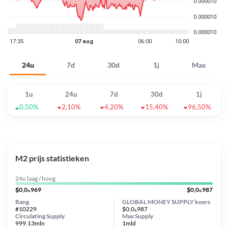
24u
7d
30d
1j
Max
1u
24u
7d
30d
1j
0,50%
2,10%
4,20%
15,40%
96,50%
M2 prijs statistieken
24u laag / hoog
$0,0₅969
$0,0₅987
Rang
GLOBAL MONEY SUPPLY koers
#10229
$0,0₅987
Circulating Supply
Max Supply
999.13mln
1mld