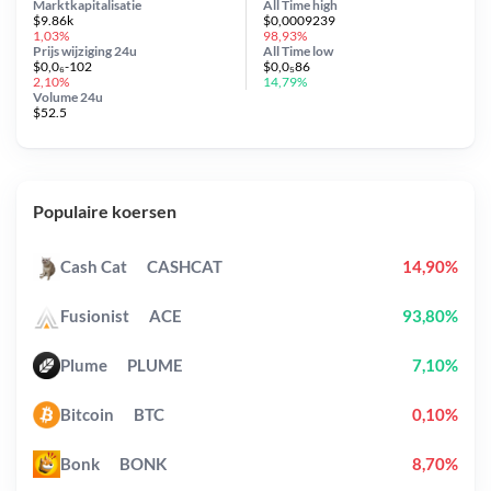
Marktkapitalisatie
All Time
high
$9.86k
$0,0009239
1,03%
98,93%
Prijs wijziging
24u
All Time
low
$0,0₆-102
$0,0₅86
2,10%
14,79%
Volume 24u
$52.5
Populaire koersen
Cash Cat
CASHCAT
14,90%
Fusionist
ACE
93,80%
Plume
PLUME
7,10%
Bitcoin
BTC
0,10%
Bonk
BONK
8,70%