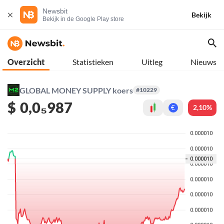
Newsbit
Bekijk
Bekijk in de Google Play store
Overzicht
Statistieken
Uitleg
Nieuws
GLOBAL MONEY SUPPLY koers
#10229
$
0,0₅987
2,10%
€