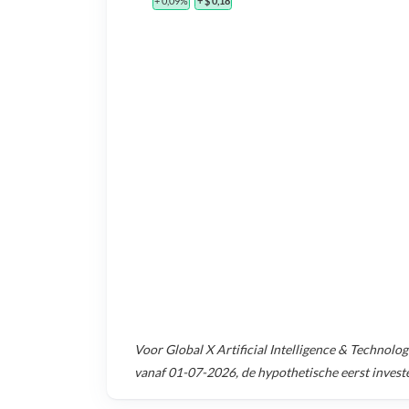
+ 0,09%
+ $ 0,18
Voor
Global X Artificial Intelligence & Technol
vanaf
01-07-2026
, de hypothetische eerst inves