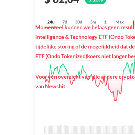
24u
7d
30d
3m
1j
Max
Momenteel kunnen we helaas geen resultat
Intelligence & Technology ETF (Ondo Tokeni
tijdelijke storing of de mogelijkheid dat d
ETF (Ondo Tokenized)koers niet langer bes
Voor een overzicht van alle andere crypto
van Newsbit.