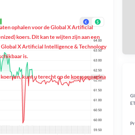
€
$
en ophalen voor de Global X Artificial
On
zed) koers. Dit kan te wijten zijn aan een
e Global X Artificial Intelligence & Technology
chikbaar is.
 koersen, kunt u terecht op de
koersenpagina
Gl
ET
Pr