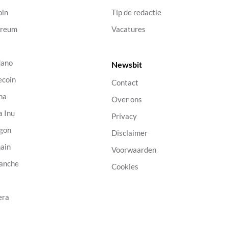
oin
Tip de redactie
ereum
Vacatures
dano
Newsbit
ecoin
Contact
na
Over ons
a Inu
Privacy
gon
Disclaimer
ain
Voorwaarden
anche
Cookies
B
era