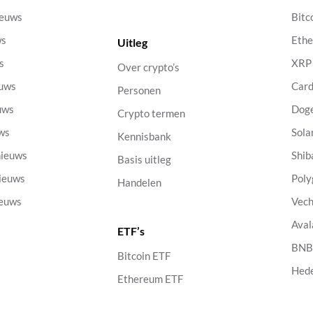
ieuws
Bitc
ws
Eth
Uitleg
s
XRP
Over crypto’s
euws
Car
Personen
uws
Dog
Crypto termen
uws
Sola
Kennisbank
nieuws
Shib
Basis uitleg
nieuws
Poly
Handelen
ieuws
Vech
Aval
ETF’s
s
BN
Bitcoin ETF
Hed
Ethereum ETF