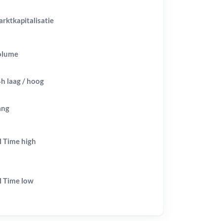
rktkapitalisatie
olume
h laag / hoog
ang
l Time
high
l Time
low