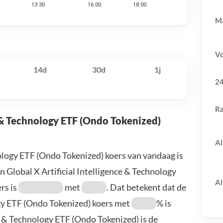
Ma
V
14d
30d
1j
24
R
ce & Technology ETF (Ondo Tokenized)
Al
nology ETF (Ondo Tokenized) koers van vandaag is
 Global X Artificial Intelligence & Technology
Al
ers is
met
. Dat betekent dat de
ogy ETF (Ondo Tokenized) koers met
% is
nce & Technology ETF (Ondo Tokenized) is de