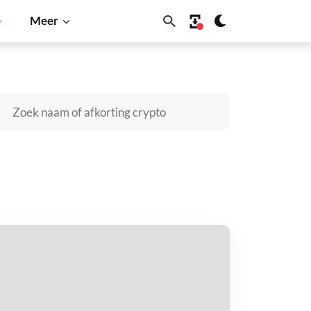
Meer
Cardano
Shiba Inu
Dogecoin
Solana
BNB
obal X Artificial Intelligence &
chnology ETF (Ondo Tokenized) kopen
taal met