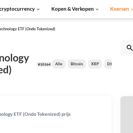
cryptocurrency
Kopen & Verkopen
Koersen
 Technology ETF (Ondo Tokenized)
hnology
Alle
Bitcoin
XRP
Ethereum
#10164
ed)
Gl
hnology ETF (Ondo Tokenized) prijs
Te
Be