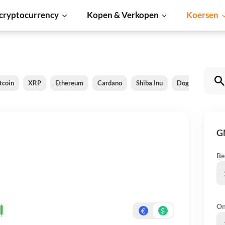
cryptocurrency
Kopen & Verkopen
Koersen
tcoin
XRP
Ethereum
Cardano
Shiba Inu
Dogecoin
So
G
Be
On
€
$