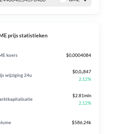
E prijs statistieken
ME koers
$0,0004084
$0,0₅847
ijs wijziging
24u
2,12%
$2.81mln
rktkapitalisatie
2,12%
olume
$586.24k