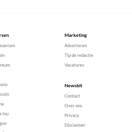
rsen
Marketing
 koersen
Adverteren
oin
Tip de redactie
ereum
Vacatures
dano
Newsbit
ecoin
Contact
na
Over ons
a Inu
Privacy
gon
Disclaimer