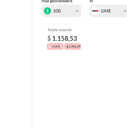
Had geïnvesteerd
In
$
Totale waarde
$
1.158,53
- 0,00%
- $ 1.941,47