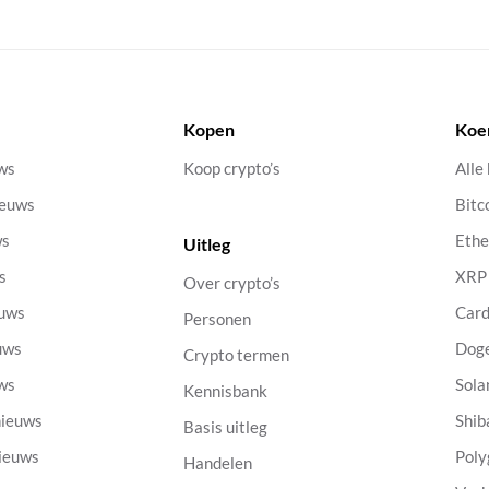
Kopen
Koe
uws
Koop crypto’s
Alle
ieuws
Bitc
ws
Eth
Uitleg
s
XRP
Over crypto’s
euws
Car
Personen
uws
Dog
Crypto termen
uws
Sola
Kennisbank
nieuws
Shib
Basis uitleg
nieuws
Poly
Handelen