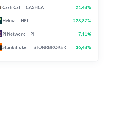
Cash Cat
CASHCAT
21,48%
Heima
HEI
228,87%
Pi Network
PI
7,11%
StonkBroker
STONKBROKER
36,48%