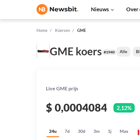
Nieuws
Over 
Home
Koersen
GME
GME koers
Alle
Bi
#1940
Live GME prijs
$
0,0004084
2,12%
24u
7d
30d
3m
1j
Max