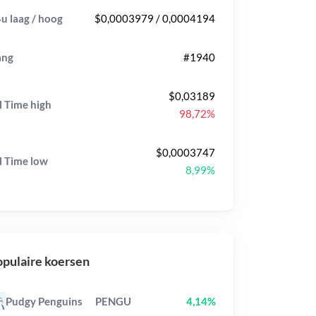
u laag / hoog
$0,0003979 / 0,0004194
ang
#1940
$0,03189
l Time
high
98,72%
$0,0003747
l Time
low
8,99%
pulaire koersen
Pudgy Penguins
PENGU
4,14%