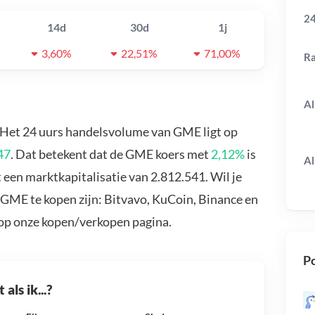
24
14d
30d
1j
3,60%
22,51%
71,00%
R
Al
. Het 24 uurs handelsvolume van GME ligt op
47
. Dat betekent dat de GME koers met
2,12%
is
Al
een marktkapitalisatie van 2.812.541. Wil je
GME te kopen zijn: Bitvavo, KuCoin, Binance en
 op onze kopen/verkopen pagina.
Po
als ik...?