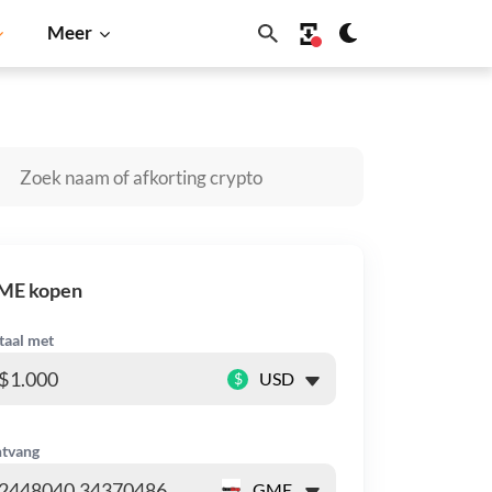
Meer
lana
BNB
ME kopen
taal met
$
tvang