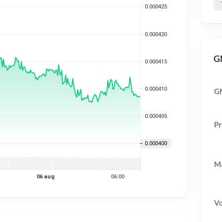
GM
G
Pr
Ma
V