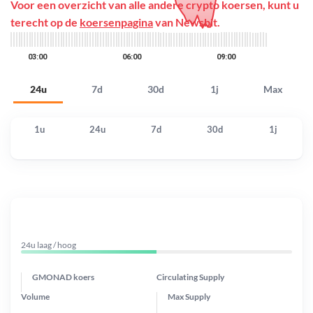
Voor een overzicht van alle andere crypto koersen, kunt u
terecht op de
koersenpagina
van Newsbit.
24u
7d
30d
1j
Max
1u
24u
7d
30d
1j
24u laag / hoog
GMONAD koers
Circulating Supply
Volume
Max Supply