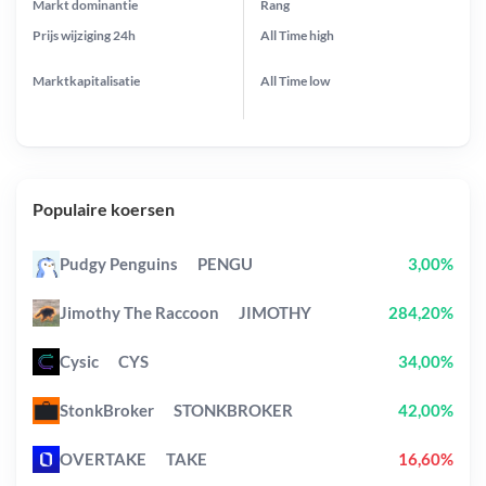
Markt dominantie
Rang
Prijs wijziging
24h
All Time
high
Marktkapitalisatie
All Time
low
Populaire koersen
Pudgy Penguins
PENGU
3,00%
Jimothy The Raccoon
JIMOTHY
284,20%
Cysic
CYS
34,00%
StonkBroker
STONKBROKER
42,00%
OVERTAKE
TAKE
16,60%