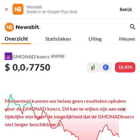
Newsbit
Bekijk
Bekijk in de Google Play store
Overzicht
Statistieken
Uitleg
Nieuws
GMONAD koers
#10762
$
0,0₇7750
18,40%
€
Momenteel kunnen we helaas geen resultaten ophalen
voor de GMONAD koers. Dit kan te wijten zijn aan een
tijdelijke storing of de mogelijkheid dat de GMONADkoers
niet langer beschikbaar is.