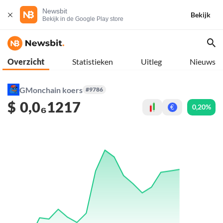
Newsbit
Bekijk
Bekijk in de Google Play store
Overzicht
Statistieken
Uitleg
Nieuws
GMonchain koers
#9786
$
0,0₆1217
0,20%
€