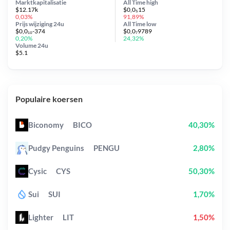
Marktkapitalisatie
All Time
high
$12.17k
$0,0₅15
0,03%
91,89%
Prijs wijziging
24u
All Time
low
$0,0₁₀-374
$0,0₇9789
0,20%
24,32%
Volume 24u
$5.1
Populaire koersen
Biconomy
BICO
40,30%
Pudgy Penguins
PENGU
2,80%
Cysic
CYS
50,30%
Sui
SUI
1,70%
Lighter
LIT
1,50%