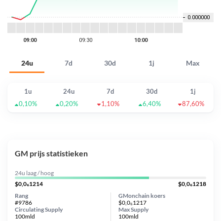
24u
7d
30d
1j
Max
1u
24u
7d
30d
1j
0,10%
0,20%
1,10%
6,40%
87,60%
GM prijs statistieken
24u laag / hoog
$0,0₆1214
$0,0₆1218
Rang
GMonchain koers
#9786
$0,0₆1217
Circulating Supply
Max Supply
100mld
100mld