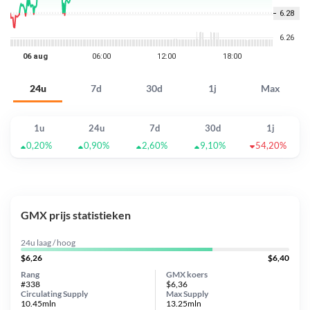
24u
7d
30d
1j
Max
1u
24u
7d
30d
1j
0,20%
0,90%
2,60%
9,10%
54,20%
GMX prijs statistieken
24u laag / hoog
$6,26
$6,40
Rang
GMX koers
#338
$6,36
Circulating Supply
Max Supply
10.45mln
13.25mln