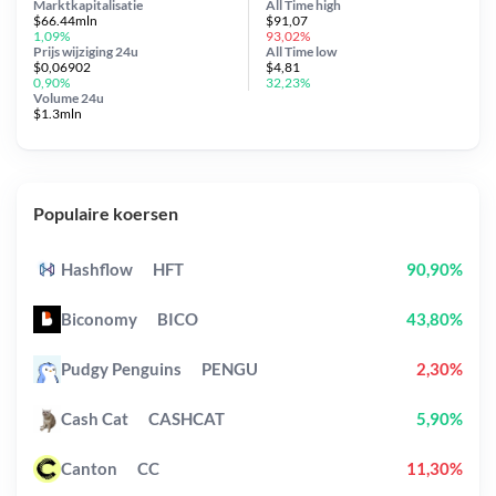
Marktkapitalisatie
All Time
high
$66.44mln
$91,07
1,09%
93,02%
Prijs wijziging
24u
All Time
low
$0,06902
$4,81
0,90%
32,23%
Volume 24u
$1.3mln
Populaire koersen
Hashflow
HFT
90,90%
Biconomy
BICO
43,80%
Pudgy Penguins
PENGU
2,30%
Cash Cat
CASHCAT
5,90%
Canton
CC
11,30%