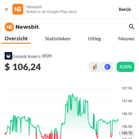
Newsbit
Bekijk
Bekijk in de Google Play store
Overzicht
Statistieken
Uitleg
Nieuws
Gnosis koers
#129
$
106,24
0,50%
€