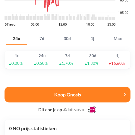
24u
7d
30d
1j
Max
1u
24u
7d
30d
1j
0,00%
0,50%
1,70%
1,30%
16,60%
Koop Gnosis
Dit doe je op
GNO prijs statistieken