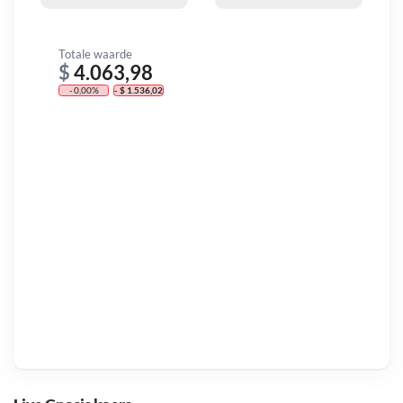
Totale waarde
$
4.063,98
- 0,00%
- $ 1.536,02