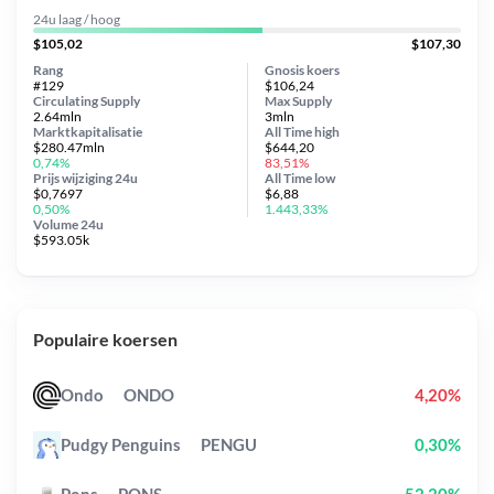
24u laag / hoog
$105,02
$107,30
Rang
Gnosis koers
#129
$106,24
Circulating Supply
Max Supply
2.64mln
3mln
Marktkapitalisatie
All Time
high
$280.47mln
$644,20
0,74%
83,51%
Prijs wijziging
24u
All Time
low
$0,7697
$6,88
0,50%
1.443,33%
Volume 24u
$593.05k
Populaire koersen
Ondo
ONDO
4,20%
Pudgy Penguins
PENGU
0,30%