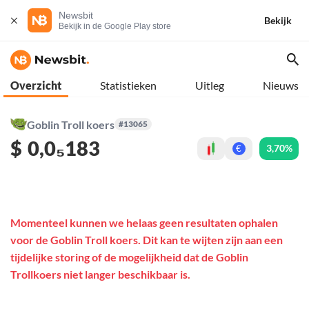
Newsbit
Bekijk
Bekijk in de Google Play store
Overzicht
Statistieken
Uitleg
Nieuws
Goblin Troll koers
#13065
$
0,0₅183
3,70%
€
Momenteel kunnen we helaas geen resultaten ophalen
voor de Goblin Troll koers. Dit kan te wijten zijn aan een
tijdelijke storing of de mogelijkheid dat de Goblin
Trollkoers niet langer beschikbaar is.