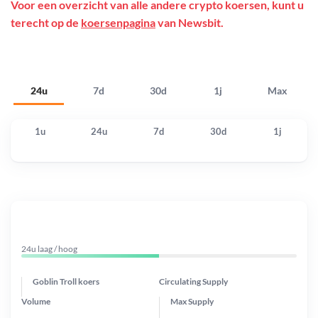
Voor een overzicht van alle andere crypto koersen, kunt u
terecht op de
koersenpagina
van Newsbit.
24u
7d
30d
1j
Max
1u
24u
7d
30d
1j
24u laag / hoog
Goblin Troll koers
Circulating Supply
Volume
Max Supply