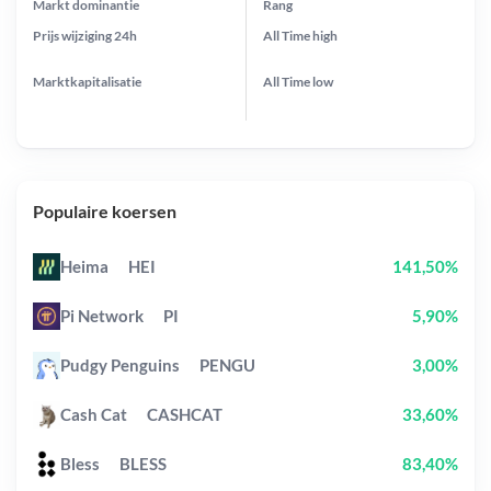
Markt dominantie
Rang
Prijs wijziging
24h
All Time
high
Marktkapitalisatie
All Time
low
Populaire koersen
Heima
HEI
141,50%
Pi Network
PI
5,90%
Pudgy Penguins
PENGU
3,00%
Cash Cat
CASHCAT
33,60%
Bless
BLESS
83,40%