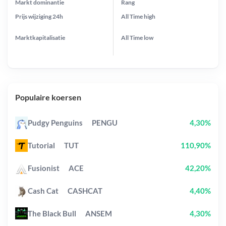
Markt dominantie
Rang
Prijs wijziging
24h
All Time
high
Marktkapitalisatie
All Time
low
Populaire koersen
Pudgy Penguins
PENGU
4,30%
Tutorial
TUT
110,90%
Fusionist
ACE
42,20%
Cash Cat
CASHCAT
4,40%
The Black Bull
ANSEM
4,30%