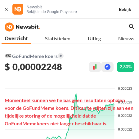
Newsbit
Bekijk
Bekijk in de Google Play store
Overzicht
Statistieken
Uitleg
Nieuws
GoFundMeme koers
#
$
0,00002248
2,30%
€
Momenteel kunnen we helaas geen resultaten ophalen
voor de GoFundMeme koers. Dit kan te wijten zijn aan een
tijdelijke storing of de mogelijkheid dat de
GoFundMemekoers niet langer beschikbaar is.