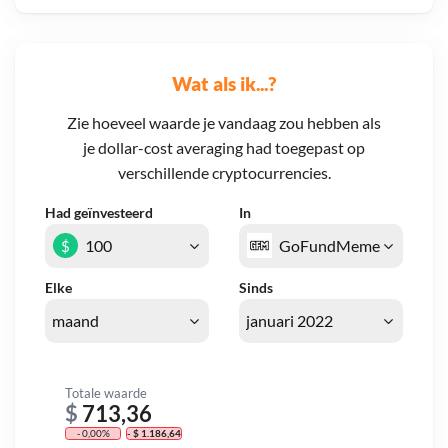
Wat als ik...?
Zie hoeveel waarde je vandaag zou hebben als
je dollar-cost averaging had toegepast op
verschillende cryptocurrencies.
Had geïnvesteerd
In
$
Elke
Sinds
Totale waarde
$
713,36
- 0,00%
- $ 1.186,64