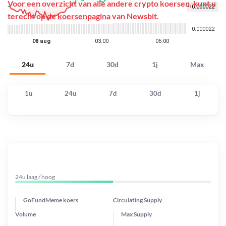
Voor een overzicht van alle andere crypto koersen, kunt u
terecht op de
koersenpagina
van Newsbit.
24u
7d
30d
1j
Max
1u
24u
7d
30d
1j
24u laag / hoog
GoFundMeme koers
Circulating Supply
Volume
Max Supply