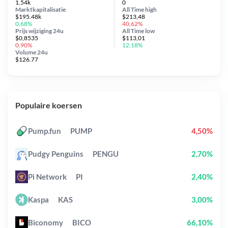
1.54k
0
Marktkapitalisatie
All Time
high
$195.48k
$213,48
0,68%
40,62%
Prijs wijziging
24u
All Time
low
$0,8535
$113,01
0,90%
12,18%
Volume 24u
$126.77
Populaire koersen
Pump.fun
PUMP
4,50%
Pudgy Penguins
PENGU
2,70%
Pi Network
PI
2,40%
Kaspa
KAS
3,00%
Biconomy
BICO
66,10%