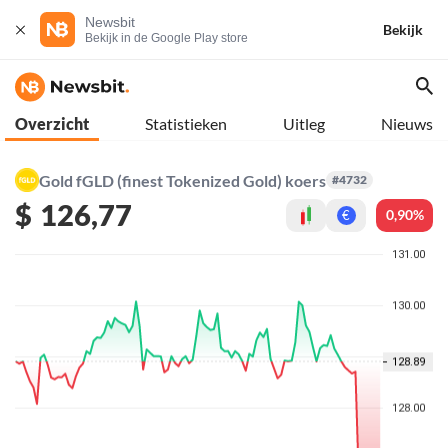
Newsbit
Bekijk
Bekijk in de Google Play store
Overzicht
Statistieken
Uitleg
Nieuws
Gold fGLD (finest Tokenized Gold) koers
#4732
$
126,77
0,90%
€