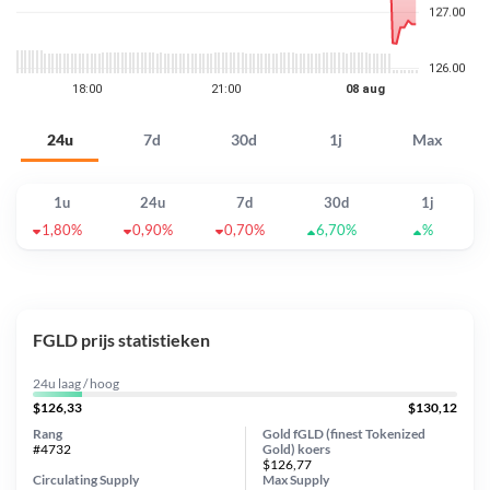
24u
7d
30d
1j
Max
1u
24u
7d
30d
1j
1,80%
0,90%
0,70%
6,70%
%
FGLD prijs statistieken
24u laag / hoog
$126,33
$130,12
Rang
Gold fGLD (finest Tokenized
#4732
Gold) koers
$126,77
Circulating Supply
Max Supply