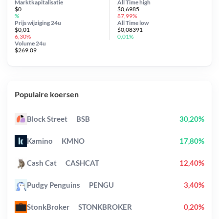
Marktkapitalisatie
All Time
high
$0
$0,6985
%
87,99%
Prijs wijziging
24u
All Time
low
$0,01
$0,08391
6,30%
0,01%
Volume 24u
$269.09
Populaire koersen
Block Street
BSB
30,20%
Kamino
KMNO
17,80%
Cash Cat
CASHCAT
12,40%
Pudgy Penguins
PENGU
3,40%
StonkBroker
STONKBROKER
0,20%