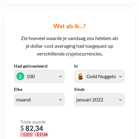
Wat als ik...?
Zie hoeveel waarde je vandaag zou hebben als
je dollar-cost averaging had toegepast op
verschillende cryptocurrencies.
Had geïnvesteerd
In
$
Elke
Sinds
Totale waarde
$
82,34
- 0,00%
- $ 17,66