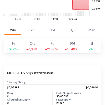
24u
7d
30d
1j
Max
1u
24u
7d
30d
1j
0,00%
6,30%
21,00%
65,40%
%
NUGGETS prijs statistieken
24u laag / hoog
$0,08391
$0,08960
Rang
Gold Nuggets koers
#
$0,08392
Circulating Supply
Max Supply
0
21mln