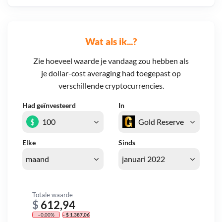
Wat als ik...?
Zie hoeveel waarde je vandaag zou hebben als
je dollar-cost averaging had toegepast op
verschillende cryptocurrencies.
Had geïnvesteerd
In
$
Elke
Sinds
Totale waarde
$
612,94
- 0,00%
- $ 1.387,06