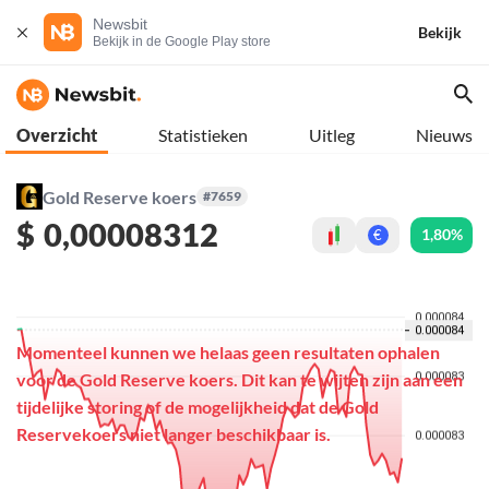
Newsbit
Bekijk
Bekijk in de Google Play store
Overzicht
Statistieken
Uitleg
Nieuws
Gold Reserve koers
#7659
$
0,00008312
1,80%
€
Momenteel kunnen we helaas geen resultaten ophalen
voor de Gold Reserve koers. Dit kan te wijten zijn aan een
tijdelijke storing of de mogelijkheid dat de Gold
Reservekoers niet langer beschikbaar is.