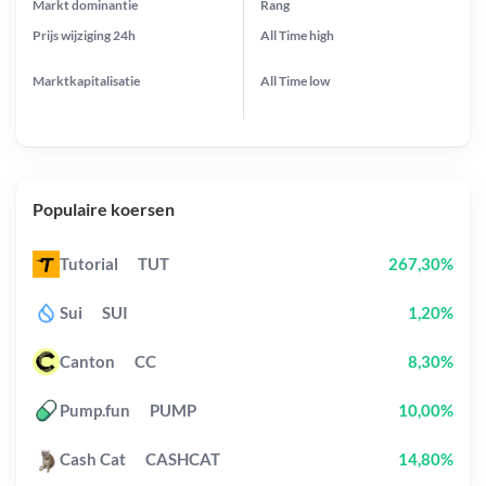
Markt dominantie
Rang
Prijs wijziging
24h
All Time
high
Marktkapitalisatie
All Time
low
Populaire koersen
Tutorial
TUT
267,30%
Sui
SUI
1,20%
Canton
CC
8,30%
Pump.fun
PUMP
10,00%
Cash Cat
CASHCAT
14,80%