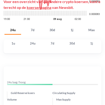
Voor een overzicht van alle andere crypto koersen, kunt u
terecht op de
koersenpagina
van Newsbit.
24u
7d
30d
1j
Max
1u
24u
7d
30d
1j
24u laag / hoog
Gold Reserve koers
Circulating Supply
Volume
Max Supply