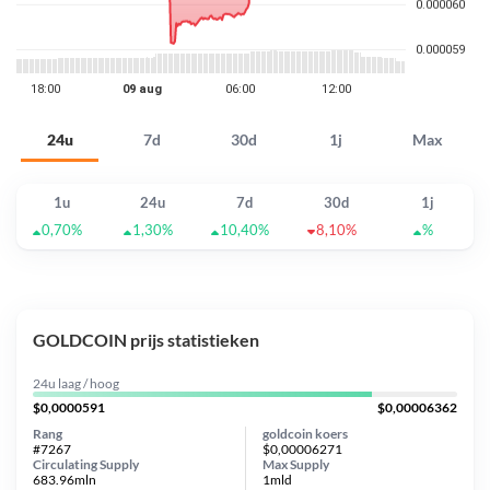
24u
7d
30d
1j
Max
1u
24u
7d
30d
1j
0,70%
1,30%
10,40%
8,10%
%
GOLDCOIN prijs statistieken
24u laag / hoog
$0,0000591
$0,00006362
Rang
goldcoin koers
#7267
$0,00006271
Circulating Supply
Max Supply
683.96mln
1mld