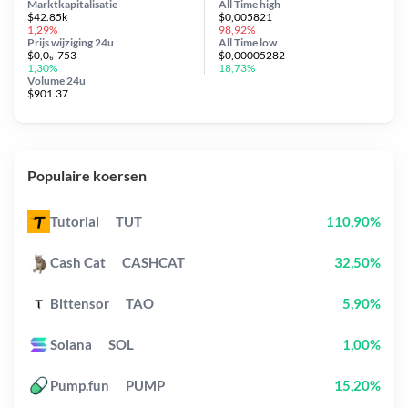
Marktkapitalisatie
All Time
high
$42.85k
$0,005821
1,29%
98,92%
Prijs wijziging
24u
All Time
low
$0,0₆-753
$0,00005282
1,30%
18,73%
Volume 24u
$901.37
Populaire koersen
Tutorial
TUT
110,90%
Cash Cat
CASHCAT
32,50%
Bittensor
TAO
5,90%
Solana
SOL
1,00%
Pump.fun
PUMP
15,20%