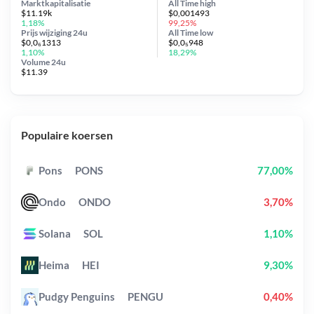
Marktkapitalisatie
All Time
high
$11.19k
$0,001493
1,18%
99,25%
Prijs wijziging
24u
All Time
low
$0,0₆1313
$0,0₅948
1,10%
18,29%
Volume 24u
$11.39
Populaire koersen
Pons
PONS
77,00%
Ondo
ONDO
3,70%
Solana
SOL
1,10%
Heima
HEI
9,30%
Pudgy Penguins
PENGU
0,40%