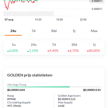
24u
7d
30d
1j
Max
1u
24u
7d
30d
1j
0,00%
1,10%
9,40%
6,70%
80,00%
GOLDEN prijs statistieken
24u laag / hoog
$0,00001104
$0,00001131
Rang
Golden Age koers
#9968
$0,00001122
Circulating Supply
Max Supply
997.39mln
1mld