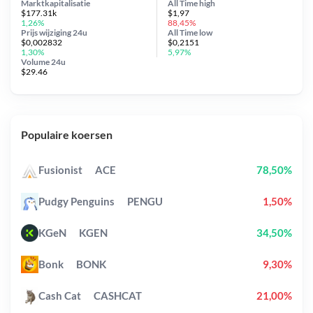
Marktkapitalisatie
All Time
high
$177.31k
$1,97
1,26%
88,45%
Prijs wijziging
24u
All Time
low
$0,002832
$0,2151
1,30%
5,97%
Volume 24u
$29.46
Populaire koersen
Fusionist
ACE
78,50%
Pudgy Penguins
PENGU
1,50%
KGeN
KGEN
34,50%
Bonk
BONK
9,30%
Cash Cat
CASHCAT
21,00%