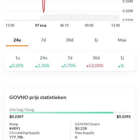
24u
7d
30d
1j
Max
1u
24u
7d
30d
1j
0,20%
1,30%
0,70%
52,00%
%
GOVNO prijs statistieken
24u laag / hoog
$0,2207
$0,2292
Rang
GOVNO koers
#4891
$0,228
Circulating Supply
Max Supply
777.78k
0