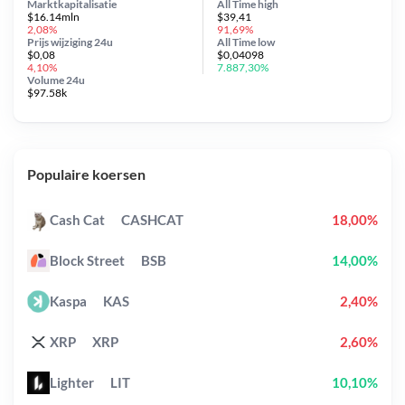
Marktkapitalisatie
All Time
high
$16.14mln
$39,41
2,08%
91,69%
Prijs wijziging
24u
All Time
low
$0,08
$0,04098
4,10%
7.887,30%
Volume 24u
$97.58k
Populaire koersen
Cash Cat
CASHCAT
18,00%
Block Street
BSB
14,00%
Kaspa
KAS
2,40%
XRP
XRP
2,60%
Lighter
LIT
10,10%