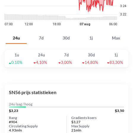
24u
7d
30d
1j
Max
1u
24u
7d
30d
1j
0,10%
4,10%
3,00%
14,80%
83,30%
SN56 prijs statistieken
24u laag / hoog
$3,23
$3,50
Rang
Gradients koers
#904
$3,27
Circulating Supply
Max Supply
4.93mln
21mln