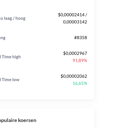
$0,00002414 /
u laag / hoog
0,00003142
ang
#8358
$0,0002967
l Time
high
91,89%
$0,00002062
l Time
low
16,65%
pulaire koersen