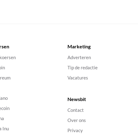
rsen
Marketing
 koersen
Adverteren
oin
Tip de redactie
ereum
Vacatures
dano
Newsbit
ecoin
Contact
na
Over ons
a Inu
Privacy