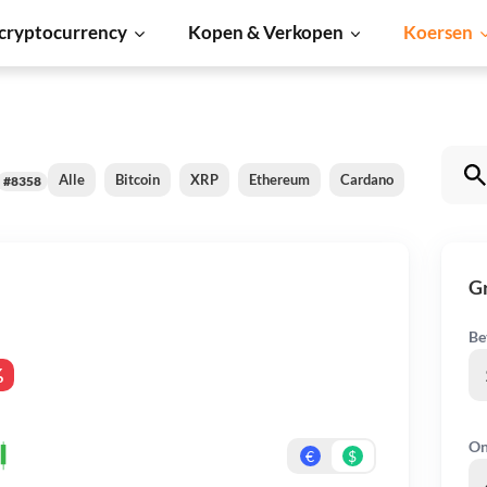
cryptocurrency
Kopen & Verkopen
Koersen
Alle
Bitcoin
XRP
Ethereum
Cardano
Shiba Inu
#8358
G
Be
%
On
€
$