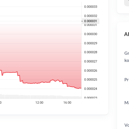
AR
Gr
ko
Pr
Ma
V