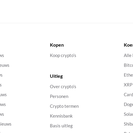
Kopen
Koe
uws
Koop crypto’s
Alle
ieuws
Bitc
ws
Eth
Uitleg
s
XRP
Over crypto’s
euws
Car
Personen
uws
Dog
Crypto termen
uws
Sola
Kennisbank
nieuws
Shib
Basis uitleg