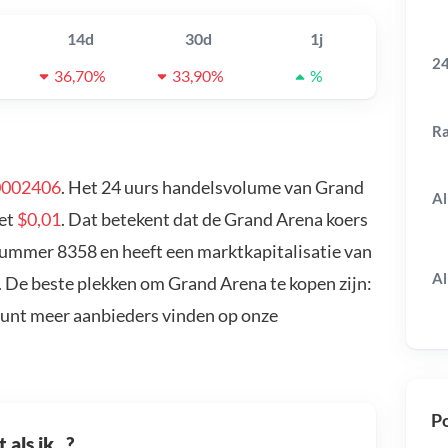
14d
30d
1j
24
36,70%
33,90%
%
R
0002406
. Het 24 uurs handelsvolume van Grand
Al
met
$0,01
. Dat betekent dat de Grand Arena koers
nummer 8358 en heeft een marktkapitalisatie van
Al
. De beste plekken om Grand Arena te kopen zijn:
kunt meer aanbieders vinden op onze
Po
als ik...?