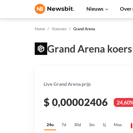
Nieuws
Over 
Home
Koersen
Grand Arena
Grand Arena koers
Live Grand Arena prijs
$
0,00002406
24,60
24u
7d
30d
3m
1j
Max