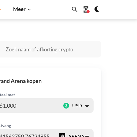
Meer
Dogecoin
Solana
BNB
rand Arena kopen
taal met
$
tvang