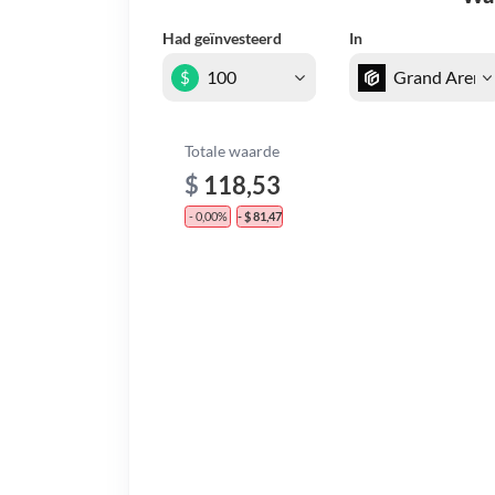
Had geïnvesteerd
In
$
Totale waarde
$
118,53
- 0,00%
- $ 81,47