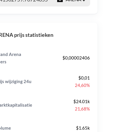
ENA prijs statistieken
and Arena
$0,00002406
ers
$0,01
ijs wijziging
24u
24,60%
$24.01k
rktkapitalisatie
21,68%
olume
$1.65k