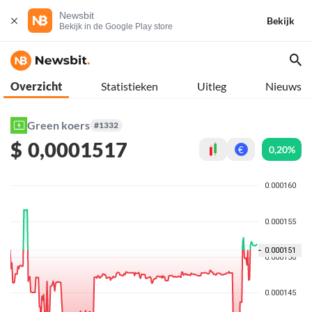
Newsbit
Bekijk
Bekijk in de Google Play store
Overzicht
Statistieken
Uitleg
Nieuws
Green koers
#1332
$
0,0001517
0,20%
€