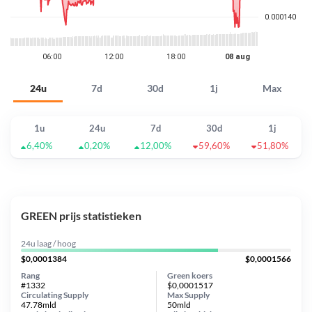
24u
7d
30d
1j
Max
1u
24u
7d
30d
1j
6,40%
0,20%
12,00%
59,60%
51,80%
GREEN prijs statistieken
24u laag / hoog
$0,0001384
$0,0001566
Rang
Green koers
#1332
$0,0001517
Circulating Supply
Max Supply
47.78mld
50mld