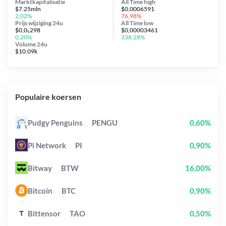
Marktkapitalisatie
All Time
high
$7.25mln
$0,0006591
2,02%
76,98%
Prijs wijziging
24u
All Time
low
$0,0₅298
$0,00003461
0,20%
338,28%
Volume 24u
$10.09k
Populaire koersen
Pudgy Penguins
PENGU
0,60%
Pi Network
PI
0,90%
Bitway
BTW
16,00%
Bitcoin
BTC
0,90%
Bittensor
TAO
0,50%