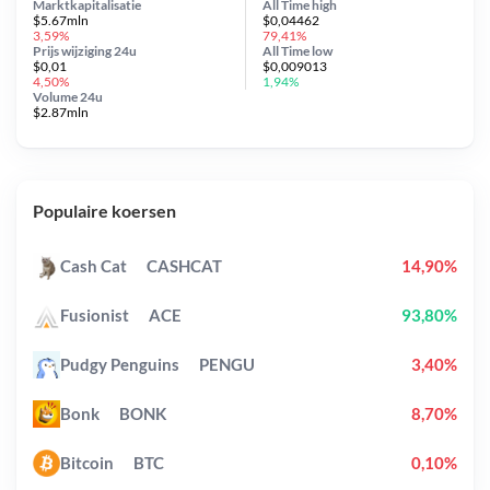
Marktkapitalisatie
All Time
high
$5.67mln
$0,04462
3,59%
79,41%
Prijs wijziging
24u
All Time
low
$0,01
$0,009013
4,50%
1,94%
Volume 24u
$2.87mln
Populaire koersen
Cash Cat
CASHCAT
14,90%
Fusionist
ACE
93,80%
Pudgy Penguins
PENGU
3,40%
Bonk
BONK
8,70%
Bitcoin
BTC
0,10%