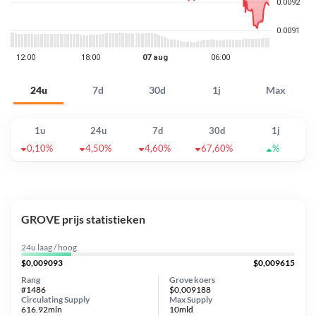
24u
7d
30d
1j
Max
1u
24u
7d
30d
1j
0,10%
4,50%
4,60%
67,60%
%
GROVE prijs statistieken
24u laag / hoog
$0,009093
$0,009615
Rang
Grove koers
#1486
$0,009188
Circulating Supply
Max Supply
616.92mln
10mld