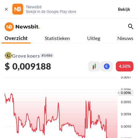
Newsbit
Bekijk
Bekijk in de Google Play store
Overzicht
Statistieken
Uitleg
Nieuws
Grove koers
#1486
$
0,009188
4,50%
€